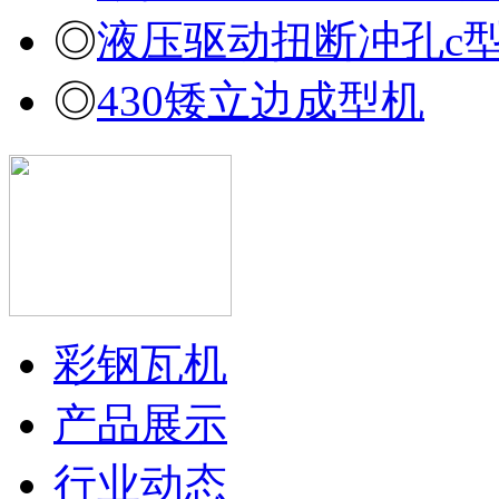
◎
液压驱动扭断冲孔c
◎
430矮立边成型机
彩钢瓦机
产品展示
行业动态