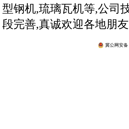
型钢机,琉璃瓦机等,公司
段完善,真诚欢迎各地朋友
冀公网安备 13