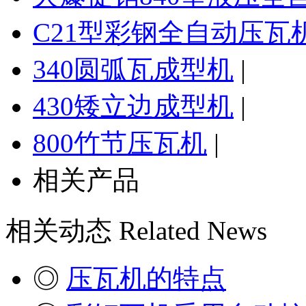
C21型彩钢全自动压瓦
340圆弧瓦成型机
|
430矮立边成型机
|
800竹节压瓦机
|
相关产品
相关动态
Related News
◎
压瓦机的特点