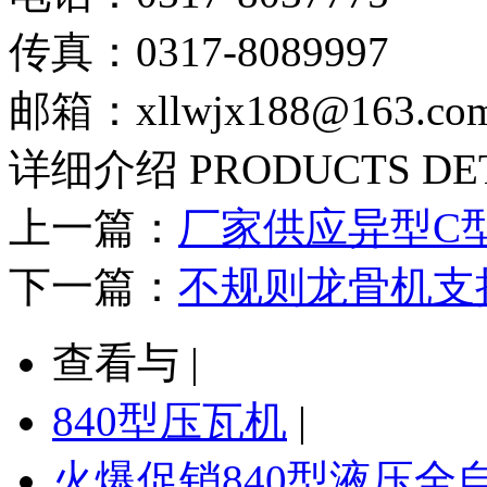
传真：0317-8089997
邮箱：xllwjx188@163.co
详细介绍 PRODUCTS DET
上一篇：
厂家供应异型C
下一篇：
不规则龙骨机支
查看与 |
840型压瓦机
|
火爆促销840型液压全