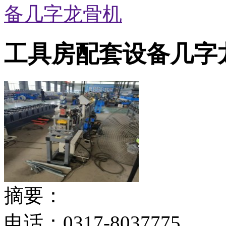
备几字龙骨机
工具房配套设备几字
摘要：
电话：0317-8037775