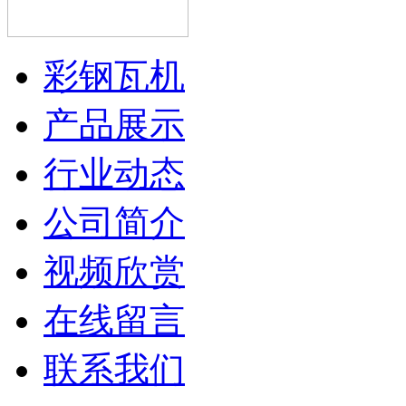
彩钢瓦机
产品展示
行业动态
公司简介
视频欣赏
在线留言
联系我们