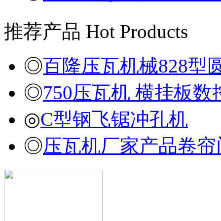
推荐产品
Hot Products
◎
百隆压瓦机械828型
◎
750压瓦机 横挂板
◎
C型钢飞锯冲孔机
◎
压瓦机厂家产品卷帘门