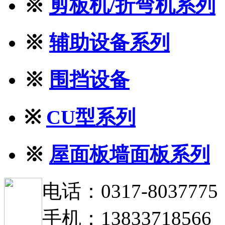
※
剪板机/折弯机系列
※
辅助设备系列
※
围挡设备
※
CU型系列
※
屋面板墙面板系列
电话：0317-8037775
手机：13833718566