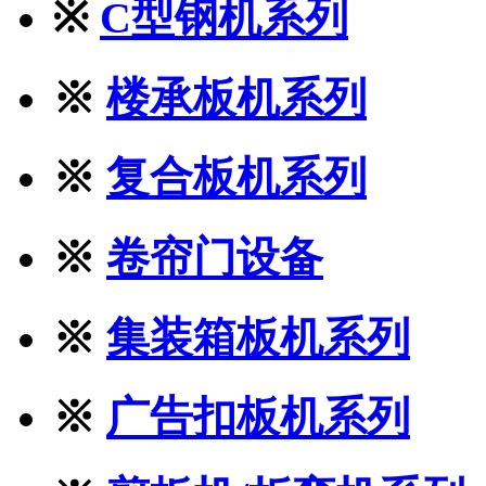
※
C型钢机系列
※
楼承板机系列
※
复合板机系列
※
卷帘门设备
※
集装箱板机系列
※
广告扣板机系列