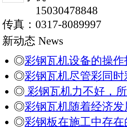
15030478848
传真：0317-8089997
新动态
News
◎
彩钢瓦机设备的操作
◎
彩钢瓦机尽管彩同时
◎
彩钢瓦机力不好，所
◎
彩钢瓦机随着经济发
◎
彩钢板在施工中存在