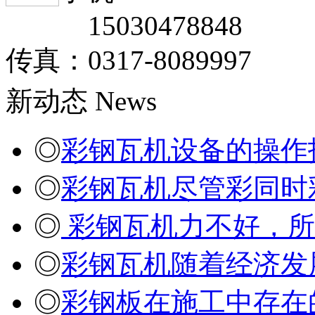
15030478848
传真：0317-8089997
新动态
News
◎
彩钢瓦机设备的操作
◎
彩钢瓦机尽管彩同时
◎
彩钢瓦机力不好，所
◎
彩钢瓦机随着经济发
◎
彩钢板在施工中存在