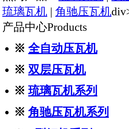
琉璃瓦机
|
角驰压瓦机
div
产品中心
Products
※
全自动压瓦机
※
双层压瓦机
※
琉璃瓦机系列
※
角驰压瓦机系列