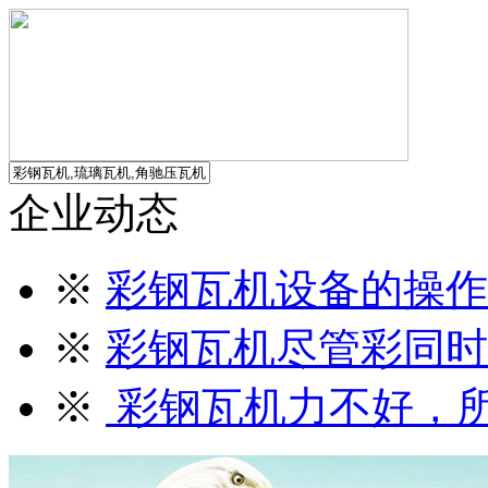
企业动态
※
彩钢瓦机设备的操作
※
彩钢瓦机尽管彩同时
※
彩钢瓦机力不好，