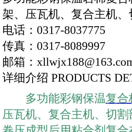
架、压瓦机、复合主机、
电话：0317-8037775
传真：0317-8089997
邮箱：xllwjx188@163.co
详细介绍 PRODUCTS DET
多功能彩钢保温
复合
压瓦机、复合主机、切割
卷压成型后用粘合剂复合