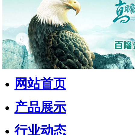
网站首页
产品展示
行业动态