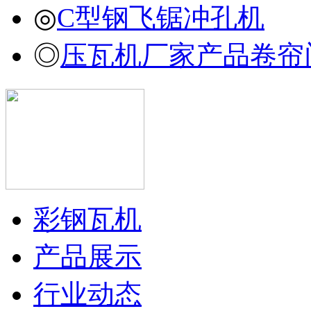
◎
C型钢飞锯冲孔机
◎
压瓦机厂家产品卷帘门
彩钢瓦机
产品展示
行业动态