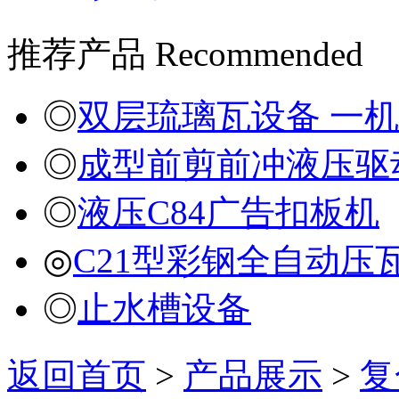
推荐产品
Recommended
◎
双层琉璃瓦设备 一
◎
成型前剪前冲液压驱
◎
液压C84广告扣板机
◎
C21型彩钢全自动压
◎
止水槽设备
返回首页
>
产品展示
>
复