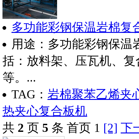
多功能彩钢保温岩棉复
用途：多功能彩钢保温
括：放料架、压瓦机、复
等。...
TAG：
岩棉聚苯乙烯夹
热夹心复合板机
共
2
页
5
条
首页 1
[2]
下