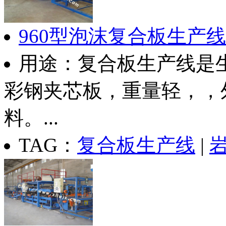
960型泡沫复合板生产线
用途：复合板生产线是
彩钢夹芯板，重量轻，，
料。...
TAG：
复合板生产线
|