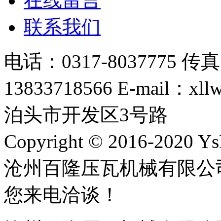
在线留言
联系我们
电话：0317-8037775 传真
13833718566 E-mail：
泊头市开发区3号路
Copyright © 2016-20
沧州百隆压瓦机械有限公
您来电洽谈！