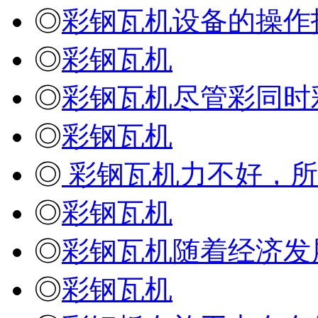
◎
彩钢瓦机设备的操作
◎
彩钢瓦机
◎
彩钢瓦机尽管彩同时
◎
彩钢瓦机
◎
彩钢瓦机力不好，所
◎
彩钢瓦机
◎
彩钢瓦机随着经济发
◎
彩钢瓦机