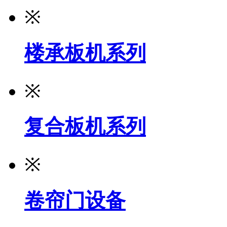
※
楼承板机系列
※
复合板机系列
※
卷帘门设备