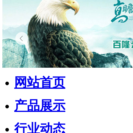
网站首页
产品展示
行业动态