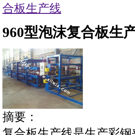
合板生产线
960型泡沫复合板生
摘要：
复合板生产线是生产彩钢