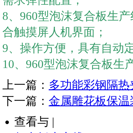
8、960型泡沫复合板生
合触摸屏人机界面；
9、操作方便，具有自动
10、960型泡沫复合板
上一篇：
多功能彩钢隔热
下一篇：
金属雕花板保温
查看与 |