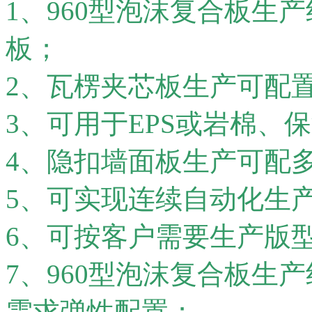
1、960型泡沫复合板生
板；
2、瓦楞夹芯板生产可配
3、可用于EPS或岩棉、
4、隐扣墙面板生产可配
5、可实现连续自动化生
6、可按客户需要生产版
7、960型泡沫复合板生
需求弹性配置；