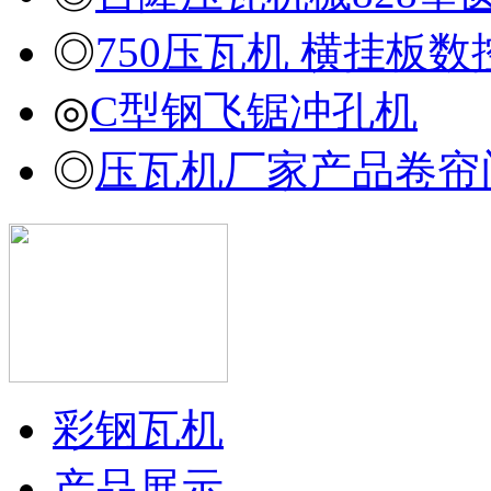
◎
750压瓦机 横挂板
◎
C型钢飞锯冲孔机
◎
压瓦机厂家产品卷帘门
彩钢瓦机
产品展示