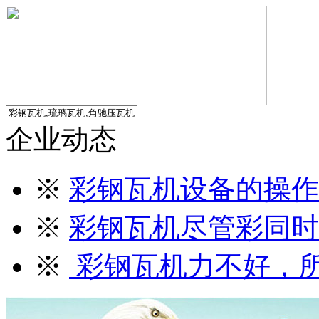
企业动态
※
彩钢瓦机设备的操作
※
彩钢瓦机尽管彩同时
※
彩钢瓦机力不好，