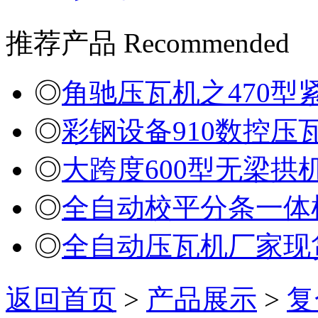
推荐产品
Recommended
◎
角驰压瓦机之470型
◎
彩钢设备910数控压
◎
大跨度600型无梁拱
◎
全自动校平分条一体
◎
全自动压瓦机厂家现货
返回首页
>
产品展示
>
复