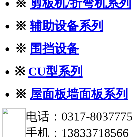
※
剪板机/折弯机系列
※
辅助设备系列
※
围挡设备
※
CU型系列
※
屋面板墙面板系列
电话：0317-8037775
手机：13833718566