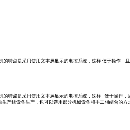
主机的特点是采用使用文本屏显示的电控系统，这样 便于操作，
该主机的特点是采用使用文本屏显示的电控系统，这样 便于操作，
动生产线设备生产，也可以选用部分机械设备和手工相结合的方