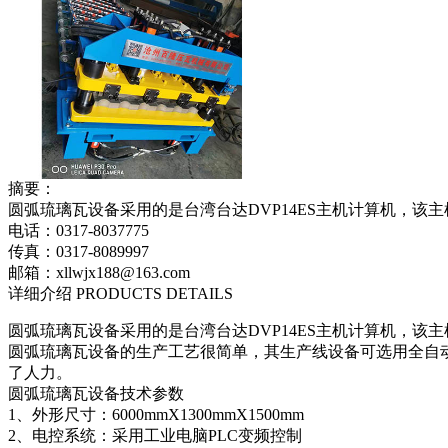
摘要：
圆弧琉璃瓦设备采用的是台湾台达DVP14ES主机计算机，该
电话：0317-8037775
传真：0317-8089997
邮箱：xllwjx188@163.com
详细介绍 PRODUCTS DETAILS
圆弧琉璃瓦设备采用的是台湾台达DVP14ES主机计算机，
圆弧琉璃瓦设备的生产工艺很简单，其生产线设备可选用全自
了人力。
圆弧琉璃瓦设备技术参数
1、外形尺寸：6000mmX1300mmX1500mm
2、电控系统：采用工业电脑PLC变频控制