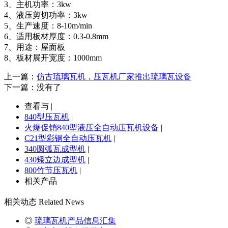
3、主机功率：3kw
4、液压剪切功率：3kw
5、生产速度：8-10m/min
6、适用板材厚度：0.3-0.8mm
7、用途：屋面板
8、板材展开宽度：1000mm
上一篇：
仿古琉璃瓦机，压瓦机厂家推出琉璃瓦设备
下一篇：没有了
查看与 |
840型压瓦机
|
火爆促销840型液压全自动压瓦机设备
|
C21型彩钢全自动压瓦机
|
340圆弧瓦成型机
|
430矮立边成型机
|
800竹节压瓦机
|
相关产品
相关动态
Related News
◎
琉璃瓦机产品信息汇集