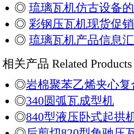
◎
琉璃瓦机仿古设备的
◎
彩钢压瓦机现货促销
◎
琉璃瓦机产品信息汇
相关产品
Related Products
◎
岩棉聚苯乙烯夹心复
◎
340圆弧瓦成型机
◎
840型液压卧式起拱
◎
后剪切820型角驰压