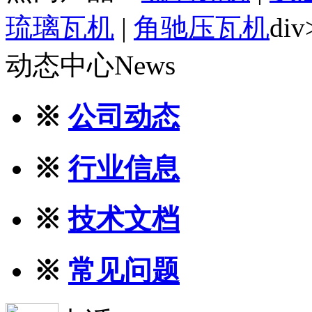
琉璃瓦机
|
角驰压瓦机
div
动态中心
News
※
公司动态
※
行业信息
※
技术文档
※
常见问题