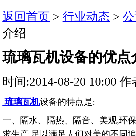
返回首页
>
行业动态
>
公
介绍
琉璃瓦机设备的优点
时间:2014-08-20 10:
琉璃瓦机
设备的特点是:
一、隔水、隔热、隔音、美观,环
求生产,足以满足人们对美的不同追