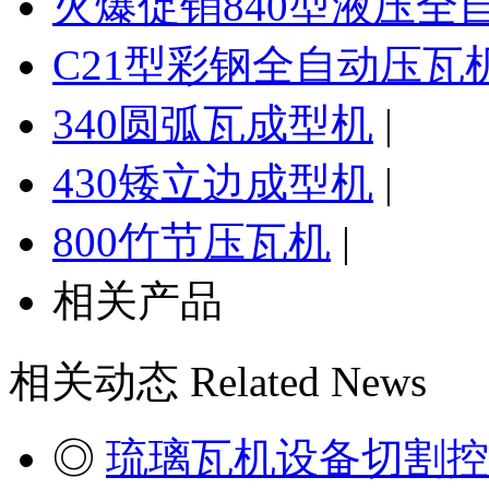
火爆促销840型液压全
C21型彩钢全自动压瓦
340圆弧瓦成型机
|
430矮立边成型机
|
800竹节压瓦机
|
相关产品
相关动态
Related News
◎
琉璃瓦机设备切割控