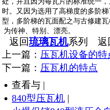
处，并且因为每瓦片的标准统一，
时。又因为选用了高梯度的多阶梯
型，多阶梯的瓦面配之与古修建瓦
为传神、特别、漂亮。
返回
琉璃瓦机
系列 返
上一篇：
压瓦机设备的特
下一篇：
压瓦机的特点
查看与 |
840型压瓦机
|