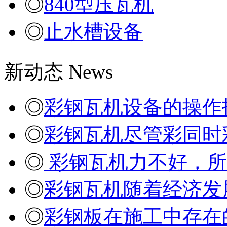
◎
840型压瓦机
◎
止水槽设备
新动态
News
◎
彩钢瓦机设备的操作
◎
彩钢瓦机尽管彩同时
◎
彩钢瓦机力不好，所
◎
彩钢瓦机随着经济发
◎
彩钢板在施工中存在