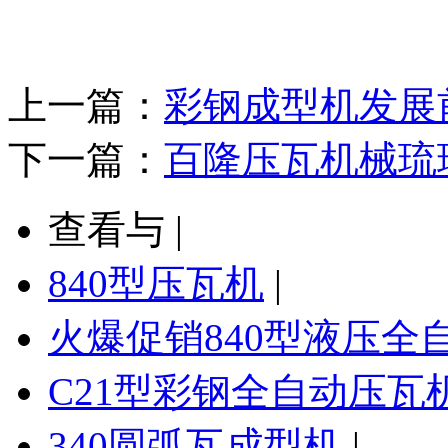
上一篇：
彩钢成型机发展
下一篇：
百隆压瓦机械琉
查看与 |
840型压瓦机
|
火爆促销840型液压全
C21型彩钢全自动压瓦
340圆弧瓦成型机
|