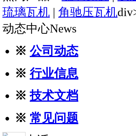
琉璃瓦机
|
角驰压瓦机
div
动态中心
News
※
公司动态
※
行业信息
※
技术文档
※
常见问题