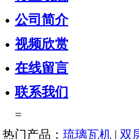
公司简介
视频欣赏
在线留言
联系我们
=
热门产品：
琉璃瓦机
|
双