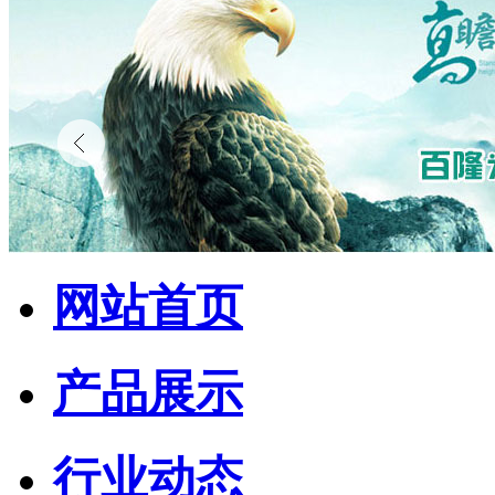
网站首页
产品展示
行业动态