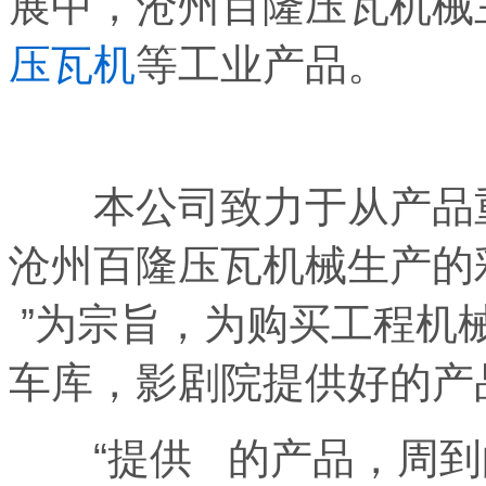
展中，沧州百隆压瓦机械
压瓦机
等工业产品。
本公司致力于从产品重
沧州百隆压瓦机械生产的
”为宗旨，为购买工程机
车库，影剧院提供好的产
“提供 的产品，周到的