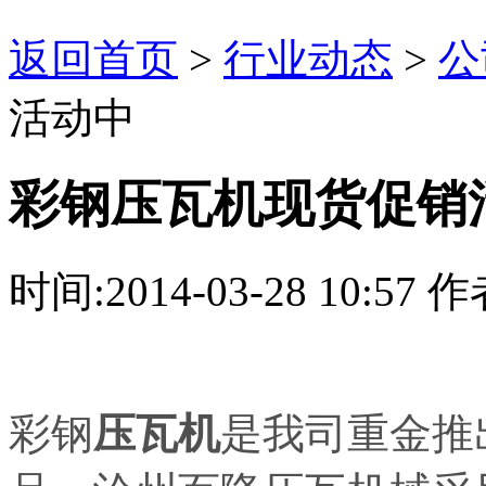
返回首页
>
行业动态
>
公
活动中
彩钢压瓦机现货促销
时间:2014-03-28 10:
彩钢
压瓦机
是我司重金推