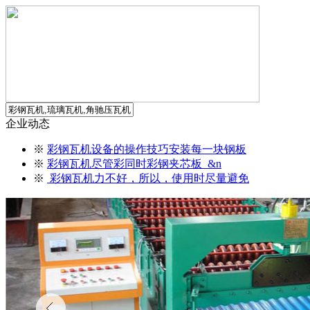
企业动态
※
彩钢瓦机设备的操作技巧安装每一块钢板
※
彩钢瓦机尽管彩同时彩钢夹芯板 &n
※
彩钢瓦机力不好，所以，使用时尽量避免