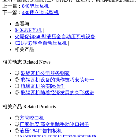
上一篇：
840型压瓦机
下一篇：
430矮立边成型机
查看与 |
840型压瓦机
|
火爆促销840型液压全自动压瓦机设备
|
C21型彩钢全自动压瓦机
|
相关产品
相关动态
Related News
◎
彩钢瓦机公司服务到家
◎
彩钢瓦机设备的操作技巧安装每一
◎
琉璃瓦机的实际操作
◎
彩钢瓦机随着经济发展的突飞猛进
相关产品
Related Products
◎
方管咬口机
◎
厂家供应 高空角驰手动咬口钳子
◎
液压C84广告扣板机