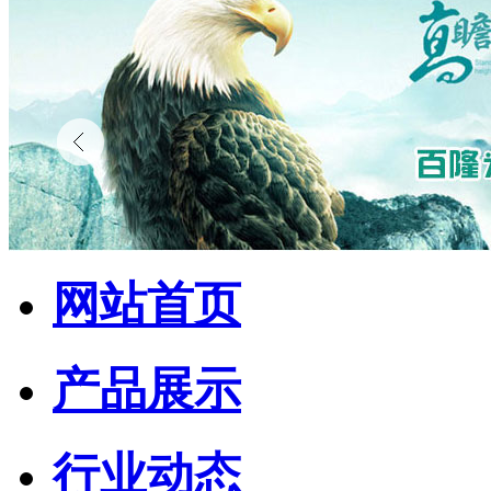
网站首页
产品展示
行业动态