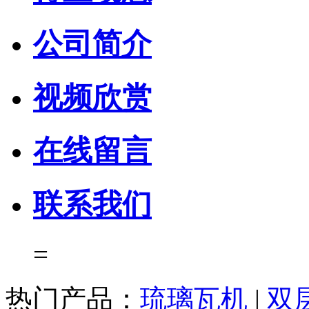
公司简介
视频欣赏
在线留言
联系我们
=
热门产品：
琉璃瓦机
|
双