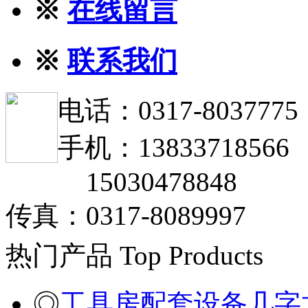
※
在线留言
※
联系我们
电话：0317-8037775
手机：13833718566
15030478848
传真：0317-8089997
热门产品
Top Products
◎
工具房配套设备几字