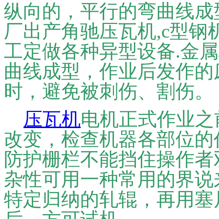
纵向的，平行的弯曲线成
厂出产角驰
压瓦机
,c型钢
工定做各种异型设备.金
曲线成型，作业后发作的
时，避免被刺伤、割伤。
压瓦机
电机正式作业之
改变，检查机器各部位的
防护栅栏不能挡住操作者
杂性可用一种常用的界说
特定归纳的轧辊，再用塞