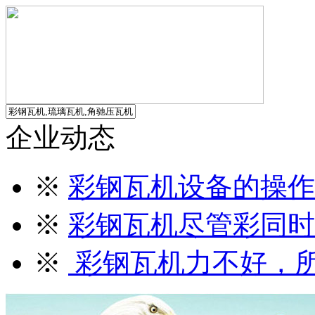
企业动态
※
彩钢瓦机设备的操作
※
彩钢瓦机尽管彩同时
※
彩钢瓦机力不好，