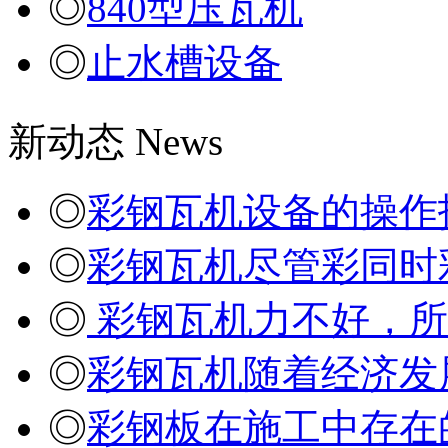
◎
840型压瓦机
◎
止水槽设备
新动态
News
◎
彩钢瓦机设备的操作
◎
彩钢瓦机尽管彩同时
◎
彩钢瓦机力不好，所
◎
彩钢瓦机随着经济发
◎
彩钢板在施工中存在