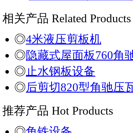
相关产品
Related Products
◎
4米液压剪板机
◎
隐藏式屋面板760角
◎
止水钢板设备
◎
后剪切820型角驰压
推荐产品
Hot Products
◎
角铁设备