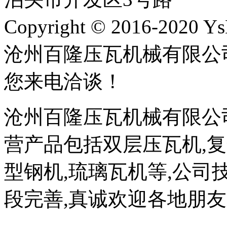
Copyright © 2016-20
沧州百隆压瓦机械有限公
您来电洽谈！
沧州百隆压瓦机械有限公
营产品包括双层压瓦机,复
型钢机,琉璃瓦机等,公司
段完善,真诚欢迎各地朋友