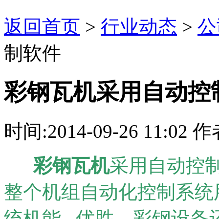
返回首页
>
行业动态
>
公
制软件
彩钢瓦机采用自动控
时间:2014-09-26 11:
彩钢瓦机
采用自动控
整个机组自动化控制系统
统机能 优胜，彩钢设备