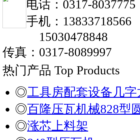
电话：0317-8037775
手机：13833718566
15030478848
传真：0317-8089997
热门产品
Top Products
◎
工具房配套设备几字
◎
百隆压瓦机械828型
◎
涨芯上料架