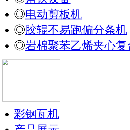
◎
电动剪板机
◎
胶辊不易跑偏分条机
◎
岩棉聚苯乙烯夹心复
彩钢瓦机
产品展示