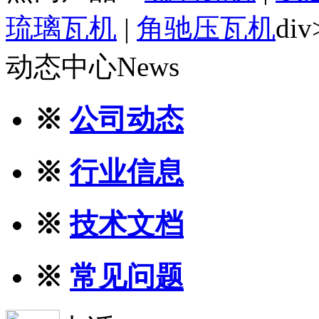
琉璃瓦机
|
角驰压瓦机
div
动态中心
News
※
公司动态
※
行业信息
※
技术文档
※
常见问题