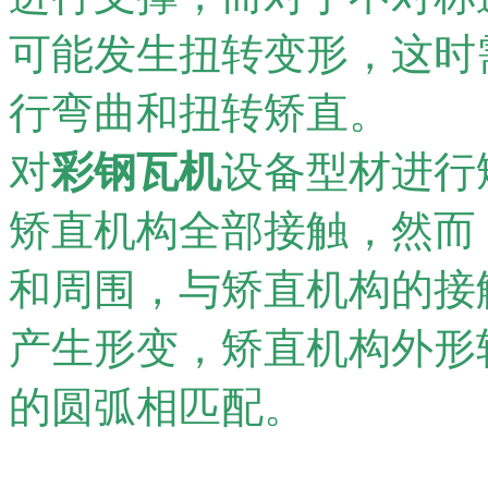
可能发生扭转变形，这时
行弯曲和扭转矫直。
对
彩钢瓦机
设备型材进行
矫直机构全部接触，然而
和周围，与矫直机构的接
产生形变，矫直机构外形
的圆弧相匹配。