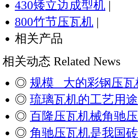
430矮立边成型机
|
800竹节压瓦机
|
相关产品
相关动态
Related News
◎
规模 大的彩钢压瓦
◎
琉璃瓦机的工艺用途
◎
百隆压瓦机械角驰压
◎
角驰压瓦机是我国砖