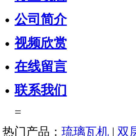
公司简介
视频欣赏
在线留言
联系我们
=
热门产品：
琉璃瓦机
|
双