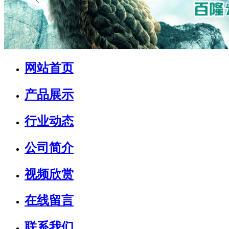
网站首页
产品展示
行业动态
公司简介
视频欣赏
在线留言
联系我们