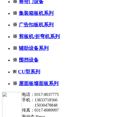
※
卷帘门设备
※
集装箱板机系列
※
广告扣板机系列
※
剪板机/折弯机系列
※
辅助设备系列
※
围挡设备
※
CU型系列
※
屋面板墙面板系列
电话：0317-8037775
手机：13833718566
15030478848
传真：0317-8089997
新动态
News