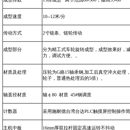
成型速度
10--12米/分
传动方式
2寸链条、链轮传动
成型部分
分为精工式车轮旋转成型，成型效果好，
力，调试方便、。
材质及处理
压轮为G鉻15轴承钢,加工后真空淬火处理，
轮子，普通热处理后的5倍）。
轴直径材质
轴￠80 材质 45#钢调质
计数器
采用施耐德台湾台达PLC触摸屏控制操作
主机中板
16mm厚双拉杆固定高速运转不抖动