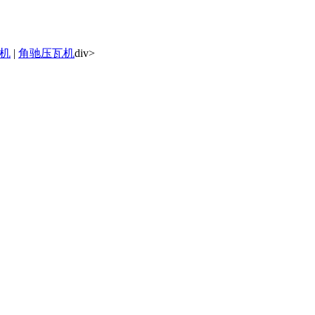
机
|
角驰压瓦机
div>