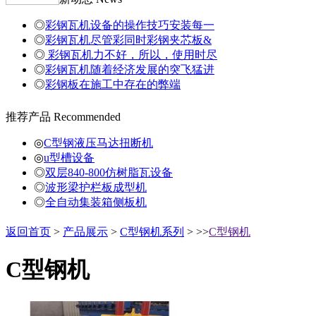
◎
彩钢瓦机设备的操作技巧安装每一
◎
彩钢瓦机尽管彩同时彩钢夹芯板&
◎
彩钢瓦机力不好，所以，使用时尽
◎
彩钢瓦机随着经济发展的突飞猛进
◎
彩钢板在施工中存在的弊端
推荐产品
Recommended
◎
C型钢液压马达扭断机
◎
u型槽设备
◎
双层840-800仿树脂瓦设备
◎
波形梁护栏板成型机
◎
全自动集装箱侧板机
返回首页
>
产品展示
>
C型钢机系列
> >>
C型钢机
C型钢机