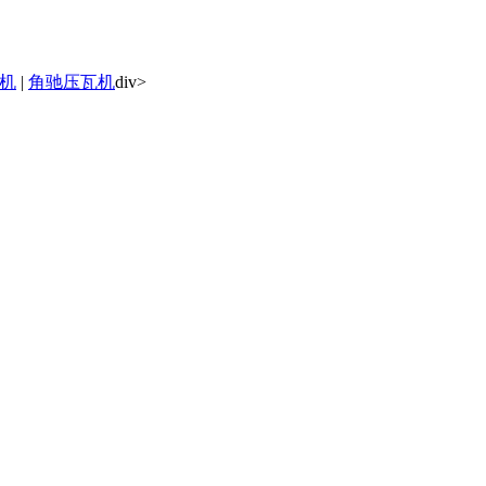
机
|
角驰压瓦机
div>