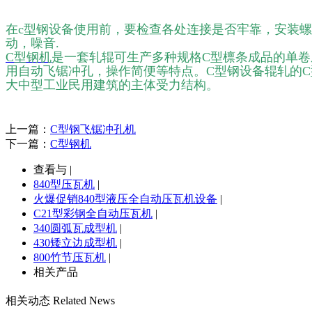
在c型钢设备使用前，要检查各处连接是否牢靠，安装
动，噪音.
C型钢机
是一套轧辊可生产多种规格C型檩条成品的单
用自动飞锯冲孔，操作简便等特点。C型钢设备辊轧的
大中型工业民用建筑的主体受力结构。
上一篇：
C型钢飞锯冲孔机
下一篇：
C型钢机
查看与 |
840型压瓦机
|
火爆促销840型液压全自动压瓦机设备
|
C21型彩钢全自动压瓦机
|
340圆弧瓦成型机
|
430矮立边成型机
|
800竹节压瓦机
|
相关产品
相关动态
Related News