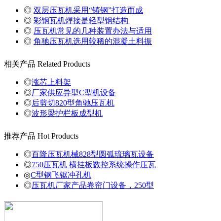
◎
双层压瓦机采用“铸钢”打造而成
◎
彩钢瓦机焊接是轻型钢结构
◎
压瓦机常见的几种装置办法与适用
◎
角驰压瓦机选用较稀的混凝土料振
相关产品
Related Products
◎
涨芯上料架
◎
厂家供应异型C型机设备
◎
后剪切820型角驰压瓦机
◎
波形梁护栏板成型机
推荐产品
Hot Products
◎
百隆压瓦机械828型圆弧琉璃瓦设备
◎
750压瓦机 横挂板数控系统操作压瓦
◎
C型钢飞锯冲孔机
◎
压瓦机厂家产品卷帘门设备，250型