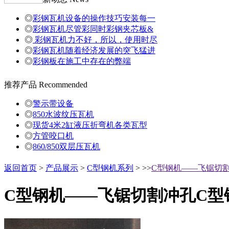
◎
彩钢瓦机设备的操作技巧安装每一
◎
彩钢瓦机尽管彩同时彩钢夹芯板&
◎
彩钢瓦机力不好，所以，使用时尽
◎
彩钢瓦机随着经济发展的突飞猛进
◎
彩钢板在施工中存在的弊端
推荐产品
Recommended
◎
警示带设备
◎
850水波纹压瓦机
◎
现货4米2缸液压折弯机各类瓦型
◎
方管咬口机
◎
860/850双层压瓦机
返回首页
>
产品展示
>
C型钢机系列
> >>
C型钢机——飞锯切
C型钢机——飞锯切割冲孔C型