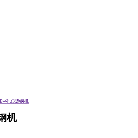
割冲孔C型钢机
钢机