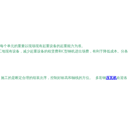
每个单元的重量以现场现有起重设备的起重能力为准。
工地现有设备，减少起重设备的租赁费和C型钢机进出场费，有利于降低成本。分条
。施工的是断定合理的组装次序，控制好标高和轴线的方位。 多彩钢
压瓦机
欢迎各