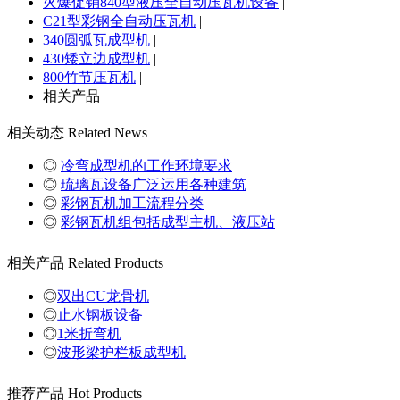
火爆促销840型液压全自动压瓦机设备
|
C21型彩钢全自动压瓦机
|
340圆弧瓦成型机
|
430矮立边成型机
|
800竹节压瓦机
|
相关产品
相关动态
Related News
◎
冷弯成型机的工作环境要求
◎
琉璃瓦设备广泛运用各种建筑
◎
彩钢瓦机加工流程分类
◎
彩钢瓦机组包括成型主机、液压站
相关产品
Related Products
◎
双出CU龙骨机
◎
止水钢板设备
◎
1米折弯机
◎
波形梁护栏板成型机
推荐产品
Hot Products