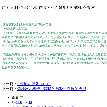
时间:2014-07-29 11:47 作者:沧州百隆压瓦机械机 点击:
次
压瓦机
常见的几种装置办法与适用范围
分条或分块装置法
分条或分块装置法是指将网架分红条状或块状单元分别由起重设备吊装至高空规划
条状是指沿网架长跨方向切割成几段，每段的宽度可所以一个网格至三个网格，其
分条或分块装置法大多数的焊接和拼接工作在地上进行，有利于提高工程质量，并
或分块装置法适用于切割后的单元具有满足刚度并自身的几许不变性，否则应采纳
高空散装法是指将小拼单元或散件（单根杆件及单个节点）直接在规划方位进行总
高空散装法有全支架（即合座脚手架）法和悬挑法两种。全支架法多用于散件组装
因为散件在高空组装，无需用大型的起重设备，但因为搭设大规模的组装支架，需用
位客户多多考察参观。
上一篇：
琉璃瓦设备提供商
下一篇：
角驰压瓦机选用较稀的混凝土料振荡成型
查看与 |
840型压瓦机
|