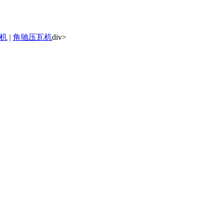
机
|
角驰压瓦机
div>