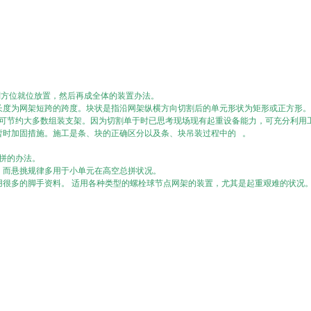
方位就位放置，然后再成全体的装置办法。
长度为网架短跨的跨度。块状是指沿网架纵横方向切割后的单元形状为矩形或正方形。
可节约大多数组装支架。因为切割单于时已思考现场现有起重设备能力，可充分利用
暂时加固措施。施工是条、块的正确区分以及条、块吊装过程中的 。
拼的办法。
，而悬挑规律多用于小单元在高空总拼状况。
很多的脚手资料。 适用各种类型的螺栓球节点网架的装置，尤其是起重艰难的状况