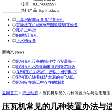
传真：0317-8089997
热门产品
Top Products
◎
工具房配套设备几字龙骨机
◎
百隆压瓦机械828型圆弧琉璃瓦设备
◎
涨芯上料架
◎
840型压瓦机
◎
止水槽设备
新动态
News
◎
彩钢瓦机设备的操作技巧安装每一
◎
彩钢瓦机尽管彩同时彩钢夹芯板&
◎
彩钢瓦机力不好，所以，使用时尽
◎
彩钢瓦机随着经济发展的突飞猛进
◎
彩钢板在施工中存在的弊端
返回首页
>
行业动态
> 压瓦机常见的几种装置办法与适用范围
压瓦机常见的几种装置办法与