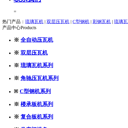
=
热门产品：
琉璃瓦机
|
双层压瓦机
|
C型钢机
|
彩钢瓦机
|
琉璃瓦
产品中心
Products
※
全自动压瓦机
※
双层压瓦机
※
琉璃瓦机系列
※
角驰压瓦机系列
※
C型钢机系列
※
楼承板机系列
※
复合板机系列