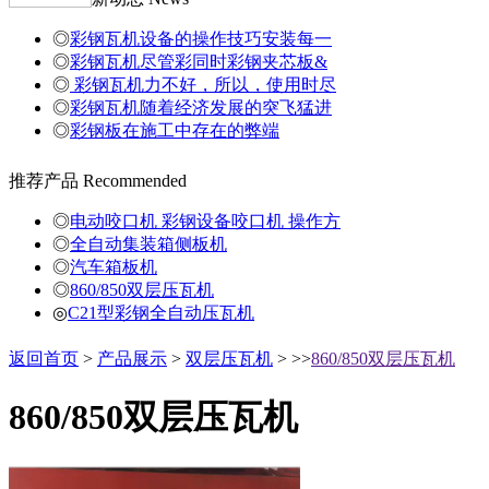
◎
彩钢瓦机设备的操作技巧安装每一
◎
彩钢瓦机尽管彩同时彩钢夹芯板&
◎
彩钢瓦机力不好，所以，使用时尽
◎
彩钢瓦机随着经济发展的突飞猛进
◎
彩钢板在施工中存在的弊端
推荐产品
Recommended
◎
电动咬口机 彩钢设备咬口机 操作方
◎
全自动集装箱侧板机
◎
汽车箱板机
◎
860/850双层压瓦机
◎
C21型彩钢全自动压瓦机
返回首页
>
产品展示
>
双层压瓦机
> >>
860/850双层压瓦机
860/850双层压瓦机