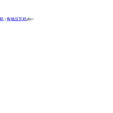
机
|
角驰压瓦机
div>