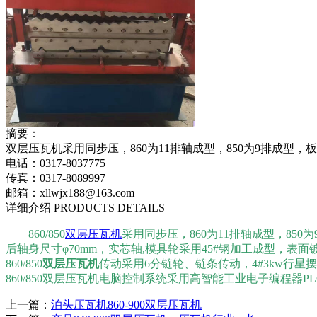
摘要：
双层压瓦机采用同步压，860为11排轴成型，850为9排成型，
电话：0317-8037775
传真：0317-8089997
邮箱：xllwjx188@163.com
详细介绍 PRODUCTS DETAILS
860/850
双层压瓦机
采用同步压，860为11排轴成型，850
后轴身尺寸φ70mm，实芯轴,模具轮采用45#钢加工成型，表面
860/850
双层压瓦机
传动采用6分链轮、链条传动，4#3kw行
860/850双层压瓦机电脑控制系统采用高智能工业电子编程器
上一篇：
泊头压瓦机860-900双层压瓦机