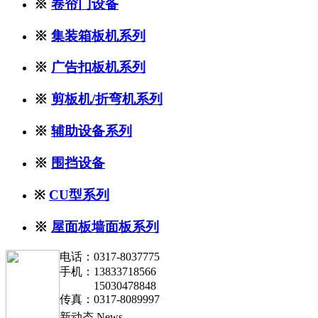
※
卷帘门设备
※
集装箱板机系列
※
广告扣板机系列
※
剪板机/折弯机系列
※
辅助设备系列
※
围挡设备
※
CU型系列
※
屋面板墙面板系列
电话：0317-8037775
手机：13833718566
15030478848
传真：0317-8089997
新动态
News