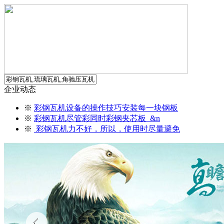
企业动态
※
彩钢瓦机设备的操作技巧安装每一块钢板
※
彩钢瓦机尽管彩同时彩钢夹芯板 &n
※
彩钢瓦机力不好，所以，使用时尽量避免