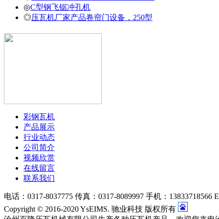
◎
C型钢飞锯冲孔机
◎
压瓦机厂家产品卷帘门设备，250型
彩钢瓦机
产品展示
行业动态
公司简介
视频欣赏
在线留言
联系我们
电话：0317-8037775 传真：0317-8089997 手机：138337185
Copyright © 2016-2020 YsEIMS. 驰业科技 版权所有