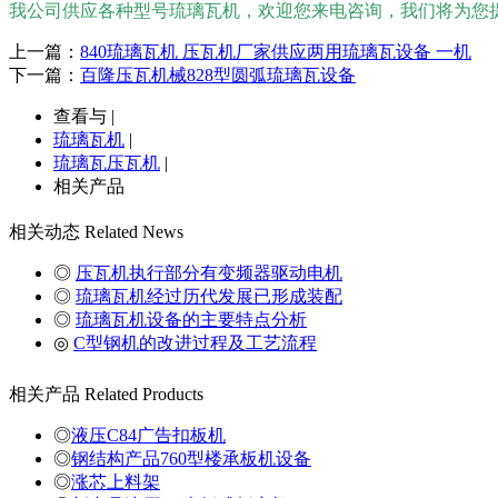
我公司供应各种型号琉璃瓦机，欢迎您来电咨询，我们将为您
上一篇：
840琉璃瓦机 压瓦机厂家供应两用琉璃瓦设备 一机
下一篇：
百隆压瓦机械828型圆弧琉璃瓦设备
查看与 |
琉璃瓦机
|
琉璃瓦压瓦机
|
相关产品
相关动态
Related News
◎
压瓦机执行部分有变频器驱动电机
◎
琉璃瓦机经过历代发展已形成装配
◎
琉璃瓦机设备的主要特点分析
◎
C型钢机的改进过程及工艺流程
相关产品
Related Products
◎
液压C84广告扣板机
◎
钢结构产品760型楼承板机设备
◎
涨芯上料架