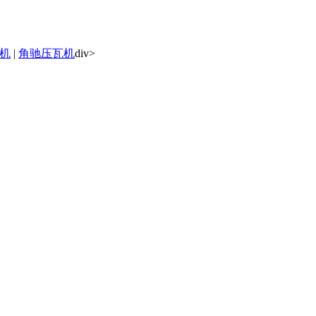
机
|
角驰压瓦机
div>