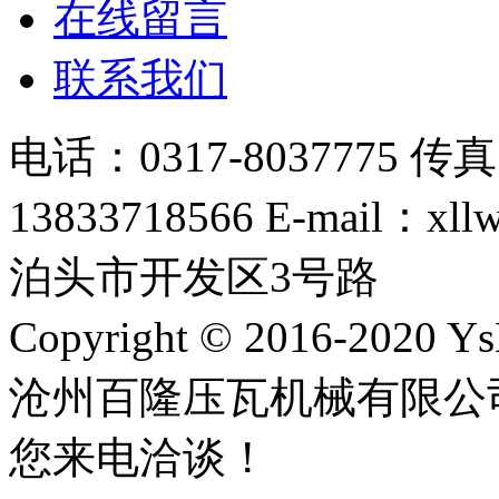
在线留言
联系我们
电话：0317-8037775 传真
13833718566 E-mail：
泊头市开发区3号路
Copyright © 2016-20
沧州百隆压瓦机械有限公
您来电洽谈！