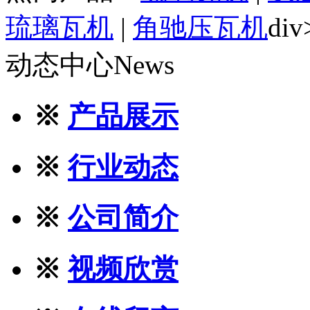
琉璃瓦机
|
角驰压瓦机
div
动态中心
News
※
产品展示
※
行业动态
※
公司简介
※
视频欣赏