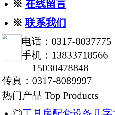
※
在线留言
※
联系我们
电话：0317-8037775
手机：13833718566
15030478848
传真：0317-8089997
热门产品
Top Products
◎
工具房配套设备几字