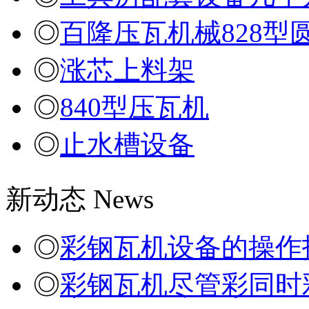
◎
百隆压瓦机械828型
◎
涨芯上料架
◎
840型压瓦机
◎
止水槽设备
新动态
News
◎
彩钢瓦机设备的操作
◎
彩钢瓦机尽管彩同时