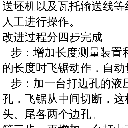
送坯机以及瓦托输送线等
人工进行操作。
改进过程分四步完成
步：增加长度测量装置
的长度时飞锯动作，自动
步：加一台打边孔的液
孔，飞锯从中间切断，这
头、尾各两个边孔。