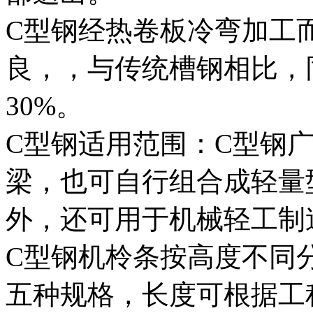
C型钢经热卷板冷弯加工
良，，与传统槽钢相比，
30%。
C型钢适用范围：C型钢
梁，也可自行组合成轻量
外，还可用于机械轻工制
C型钢机柃条按高度不同分为8
五种规格，长度可根据工