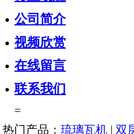
公司简介
视频欣赏
在线留言
联系我们
=
热门产品：
琉璃瓦机
|
双