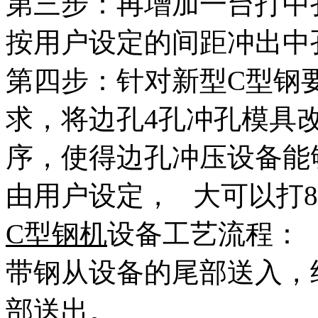
第三步：再增加一台打中
按用户设定的间距冲出中
第四步：针对新型C型钢
求，将边孔4孔冲孔模具
序，使得边孔冲压设备能
由用户设定， 大可以打
C型钢机
设备工艺流程：
带钢从设备的尾部送入，
部送出。