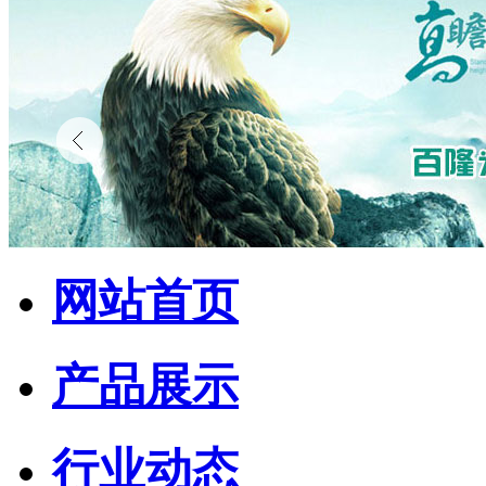
网站首页
产品展示
行业动态