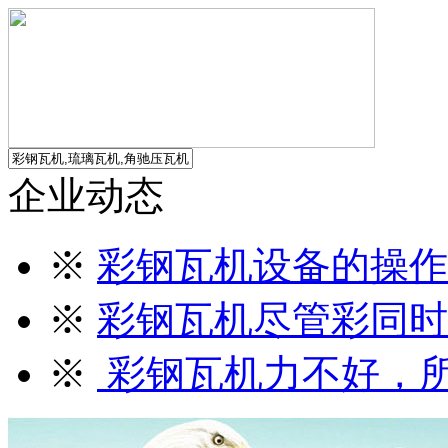
企业动态
※
彩钢瓦机设备的操作
※
彩钢瓦机尽管彩同时
※
彩钢瓦机力不好，