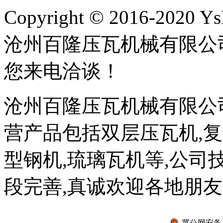
Copyright © 2016-20
沧州百隆压瓦机械有限公
您来电洽谈！
沧州百隆压瓦机械有限公
营产品包括双层压瓦机,复
型钢机,琉璃瓦机等,公司
段完善,真诚欢迎各地朋友
冀公网安备 13