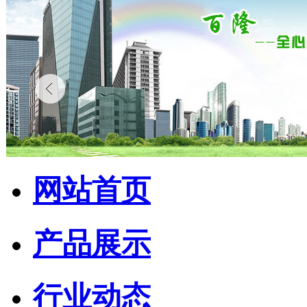
网站首页
产品展示
行业动态