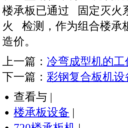
楼承板已通过 固定灭火
火 检测，作为组合楼承
造价。
上一篇：
冷弯成型机的工
下一篇：
彩钢复合板机设
查看与 |
楼承板设备
|
720楼承板机
|