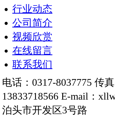
行业动态
公司简介
视频欣赏
在线留言
联系我们
电话：0317-8037775 传真
13833718566 E-mail：
泊头市开发区3号路