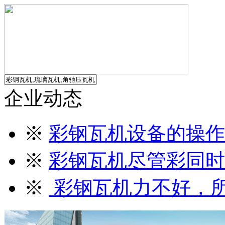
企业动态
※
彩钢瓦机设备的操作
※
彩钢瓦机尽管彩同时
※
彩钢瓦机力不好，