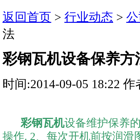
返回首页
>
行业动态
>
公
法
彩钢瓦机设备保养方
时间:2014-09-05 18:
彩钢瓦机
设备维护保养的
操作. 2、每次开机前按润