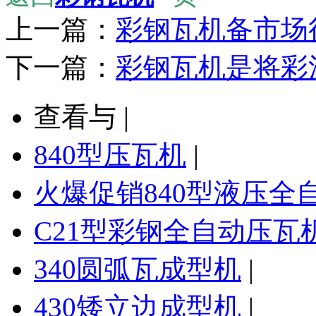
上一篇：
彩钢瓦机备市场
下一篇：
彩钢瓦机是将彩
查看与 |
840型压瓦机
|
火爆促销840型液压全
C21型彩钢全自动压瓦
340圆弧瓦成型机
|
430矮立边成型机
|