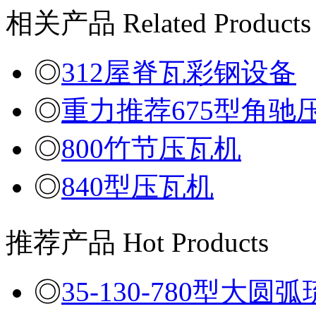
相关产品
Related Products
◎
312屋脊瓦彩钢设备
◎
重力推荐675型角驰
◎
800竹节压瓦机
◎
840型压瓦机
推荐产品
Hot Products
◎
35-130-780型大