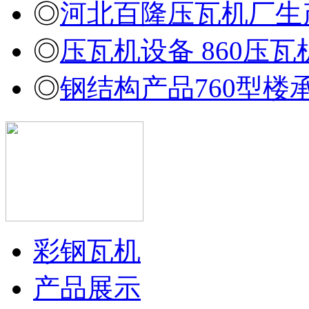
◎
河北百隆压瓦机厂生产
◎
压瓦机设备 860压
◎
钢结构产品760型楼
彩钢瓦机
产品展示