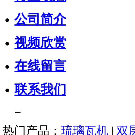
公司简介
视频欣赏
在线留言
联系我们
=
热门产品：
琉璃瓦机
|
双