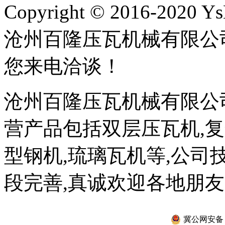
Copyright © 2016-20
沧州百隆压瓦机械有限公
您来电洽谈！
沧州百隆压瓦机械有限公
营产品包括双层压瓦机,复
型钢机,琉璃瓦机等,公司
段完善,真诚欢迎各地朋友
冀公网安备 13