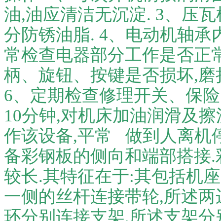
油,油应清洁无沉淀. 3、压
分防锈油脂. 4、电动机轴
常检查电器部分工作是否正常
柄、旋钮、按键是否损坏,磨
6、定期检查修理开关、保险
10分钟,对机床加油润滑及擦
作该设备,平常 做到人离机停
备彩钢板的侧向和端部搭接.
较长.其特征在于:其包括机
一侧的丝杆连接带轮,所述两
环分别连接支架,所述支架