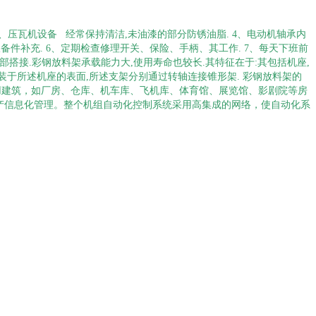
、压瓦机设备 经常保持清洁,未油漆的部分防锈油脂. 4、电动机轴承内
件补充. 6、定期检查修理开关、保险、手柄、其工作. 7、每天下班前
部搭接.彩钢放料架承载能力大,使用寿命也较长.其特征在于:其包括机座,
装于所述机座的表面,所述支架分别通过转轴连接锥形架. 彩钢放料架的
用建筑，如厂房、仓库、机车库、飞机库、体育馆、展览馆、影剧院等房
产信息化管理。整个机组自动化控制系统采用高集成的网络，使自动化系