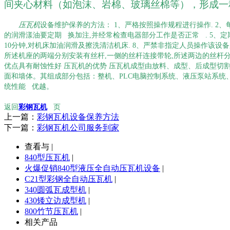
间夹心材料（如泡沫、岩棉、玻璃丝棉等），形成一
压瓦机
设备维护保养的方法： 1、严格按照操作规程进行操作. 2
的润滑漾油要定期 换加注,并经常检查电器部分工作是否正常 . 5、定
10分钟,对机床加油润滑及擦洗清洁机床. 8、严禁非指定人员操作该设
所述机座的两端分别安装有丝杆,一侧的丝杆连接带轮,所述两边的丝杆分
优点具有耐蚀性好 压瓦机的优势 压瓦机成型由放料、成型、后成型
面和墙体。其组成部分包括：整机、PLC电脑控制系统、液压泵站系
统性能 优越。
返回
彩钢瓦机
页
上一篇：
彩钢瓦机设备保养方法
下一篇：
彩钢瓦机公司服务到家
查看与 |
840型压瓦机
|
火爆促销840型液压全自动压瓦机设备
|
C21型彩钢全自动压瓦机
|
340圆弧瓦成型机
|
430矮立边成型机
|
800竹节压瓦机
|
相关产品