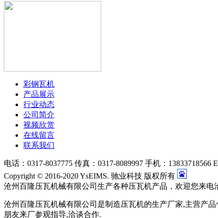
彩钢瓦机
产品展示
行业动态
公司简介
视频欣赏
在线留言
联系我们
电话：0317-8037775 传真：0317-8089997 手机：138337185
Copyright © 2016-2020 YsEIMS. 驰业科技 版权所有
沧州百隆压瓦机械有限公司生产各种压瓦机产品，欢迎您来电
沧州百隆压瓦机械有限公司是制造压瓦机的生产厂家,主营产品包括
朋友来厂参观指导,洽谈合作.