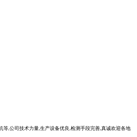
机等,公司技术力量,生产设备优良,检测手段完善,真诚欢迎各地