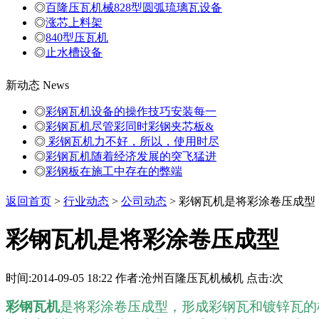
◎
百隆压瓦机械828型圆弧琉璃瓦设备
◎
涨芯上料架
◎
840型压瓦机
◎
止水槽设备
新动态
News
◎
彩钢瓦机设备的操作技巧安装每一
◎
彩钢瓦机尽管彩同时彩钢夹芯板&
◎
彩钢瓦机力不好，所以，使用时尽
◎
彩钢瓦机随着经济发展的突飞猛进
◎
彩钢板在施工中存在的弊端
返回首页
>
行业动态
>
公司动态
> 彩钢瓦机是将彩涂卷压成型
彩钢瓦机是将彩涂卷压成型
时间:2014-09-05 18:22 作者:沧州百隆压瓦机械机 点击:
次
彩钢瓦机
是将彩涂卷压成型，形成彩钢瓦和镀锌瓦的