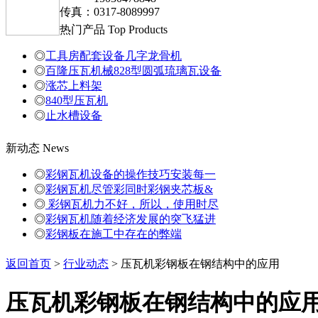
传真：0317-8089997
热门产品
Top Products
◎
工具房配套设备几字龙骨机
◎
百隆压瓦机械828型圆弧琉璃瓦设备
◎
涨芯上料架
◎
840型压瓦机
◎
止水槽设备
新动态
News
◎
彩钢瓦机设备的操作技巧安装每一
◎
彩钢瓦机尽管彩同时彩钢夹芯板&
◎
彩钢瓦机力不好，所以，使用时尽
◎
彩钢瓦机随着经济发展的突飞猛进
◎
彩钢板在施工中存在的弊端
返回首页
>
行业动态
> 压瓦机彩钢板在钢结构中的应用
压瓦机彩钢板在钢结构中的应