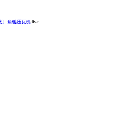
机
|
角驰压瓦机
div>