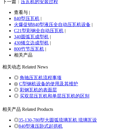
下一篇：
压瓦机的安装过程
查看与 |
840型压瓦机
|
火爆促销840型液压全自动压瓦机设备
|
C21型彩钢全自动压瓦机
|
340圆弧瓦成型机
|
430矮立边成型机
|
800竹节压瓦机
|
相关产品
相关动态
Related News
◎
角驰压瓦机流程事项
◎
C型钢机设备的使用及其维护
◎
彩钢瓦机的表面层
◎
买双层压瓦机和单层压瓦机的区别
相关产品
Related Products
◎
35-130-780型大圆弧琉璃瓦机 琉璃瓦设
◎
840型液压卧式起拱机