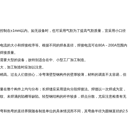
控制在±1mm以内。如无设备时，也可采用气割为了提高气割质量，宜采用小口径
流的大小和焊接程序等。根据不同的焊条直径，焊接电流可在80A－200A范围内
焊接质量。
不需要大型的设备，故特别适合在中、小型工厂加工制造。
大，加工制造时应加以注意。
稍高。过去人们曾担心，冷弯薄壁型钢构件的壁厚较薄，材料的调直不太容易，但
量在整个构件上均匀分布；长焊缝应采用逆向分段焊接法。焊缝以一次焊成为宜，
纹、未焊满的陷槽等缺陷。轻型钢结构的杆件较多，焊点分散，尤应注意检查有无
和热弯的直径界限随各制造单位的具体情况而不同，其弯曲半径为圆钢直径的2.5