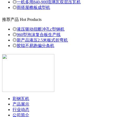
◎
一机多用840-900琉璃瓦双层压瓦机
◎
雨搭屋檐板成型机
推荐产品
Hot Products
◎
液压驱动扭断冲孔c型钢机
◎
960型泡沫复合板生产线
◎
新产品液压2.5米板式折弯机
◎
胶辊不易跑偏分条机
彩钢瓦机
产品展示
行业动态
公司简介