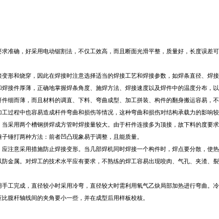
求准确，好采用电动锯割法，不仅工效高，而且断面光滑平整，质量好，长度误差可
变形和烧穿，因此在焊接时注意选择适当的焊接工艺和焊接参数，如焊条直径、焊接电
和焊接件厚薄，正确地掌握焊条角度、施焊方法、焊接速度以及焊件中的温度分布，以
杆件细而薄，而且材料的调直、下料、弯曲成型、加工拼装、构件的翻身搬运容易，
加工过程中也容易造成杆件弯曲和损伤等情况，这种弯曲和损伤对结构承载力的影响较
。当采用两个槽钢拼焊成方管时焊接量较大。由于杆件连接多为顶接，故下料的度要求
锤子锤打两种方法：前者凹凸现象易于调整，且能质量。
，应注意采用措施防止焊接变形。当几部焊机同时焊接一个构件时，焊点要分散，使热
以防金属。对焊工的技术水平应有要求，不熟练的焊工容易出现咬肉、气孔、夹渣、裂
手工完成，直径较小时采用冷弯，直径较大时需利用氧气乙炔局部加热进行弯曲。冷弯
应比腹杆轴线间的夹角要小一些，并在成型后用样板校核。