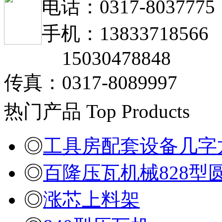
电话：0317-8037775
手机：13833718566
15030478848
传真：0317-8089997
热门产品
Top Products
◎
工具房配套设备几字
◎
百隆压瓦机械828型
◎
涨芯上料架