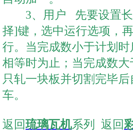
3、用户 先要设置长
择]键，选中运行选项，再
行。当完成数小于计划时
相等时为止；当完成数大
只轧一块板并切割完毕后
车。
返回
琉璃瓦机
系列
返回