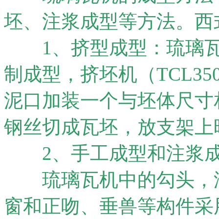
坯、注浆成型等方法。西
1、挤型成型：琉璃瓦
制成型，挤坯机（TCL3
泥口加装一个与坯体尺寸
钢丝切成瓦坯，放支架上
2、手工成型和注浆
琉璃瓦机中的勾头，滴
窗和正吻、垂兽等构件采