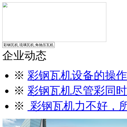
企业动态
※
彩钢瓦机设备的操作
※
彩钢瓦机尽管彩同时
※
彩钢瓦机力不好，