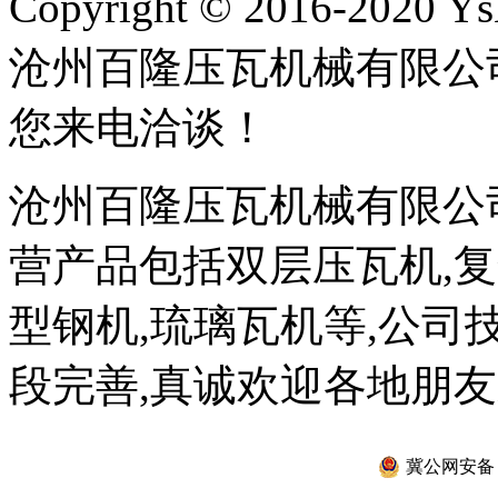
Copyright © 2016-20
沧州百隆压瓦机械有限公
您来电洽谈！
沧州百隆压瓦机械有限公
营产品包括双层压瓦机,复
型钢机,琉璃瓦机等,公司
段完善,真诚欢迎各地朋友
冀公网安备 13