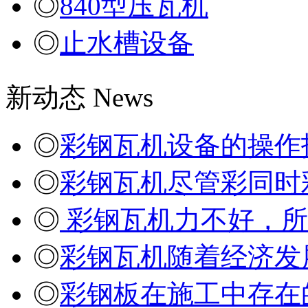
◎
840型压瓦机
◎
止水槽设备
新动态
News
◎
彩钢瓦机设备的操作
◎
彩钢瓦机尽管彩同时
◎
彩钢瓦机力不好，所
◎
彩钢瓦机随着经济发
◎
彩钢板在施工中存在