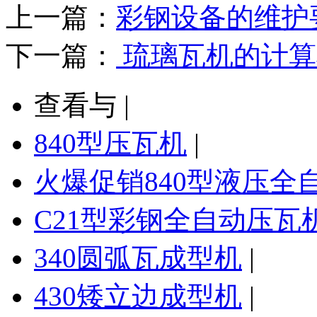
上一篇：
彩钢设备的维护
下一篇：
琉璃瓦机的计算
查看与 |
840型压瓦机
|
火爆促销840型液压全
C21型彩钢全自动压瓦
340圆弧瓦成型机
|
430矮立边成型机
|