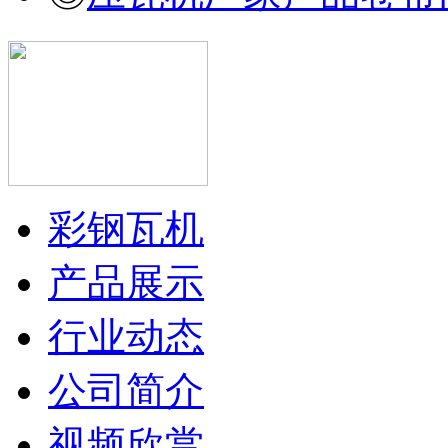
彩钢瓦机
产品展示
行业动态
公司简介
视频欣赏