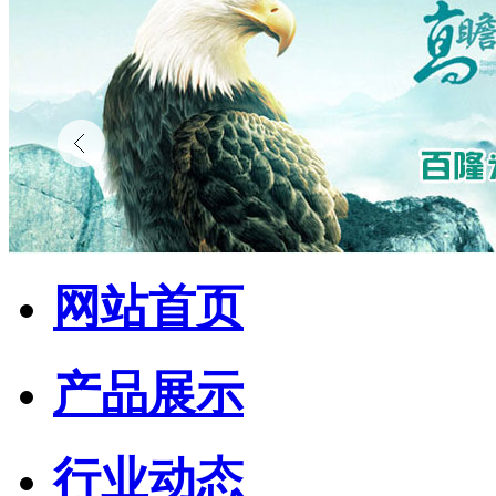
网站首页
产品展示
行业动态