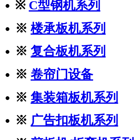
※
C型钢机系列
※
楼承板机系列
※
复合板机系列
※
卷帘门设备
※
集装箱板机系列
※
广告扣板机系列