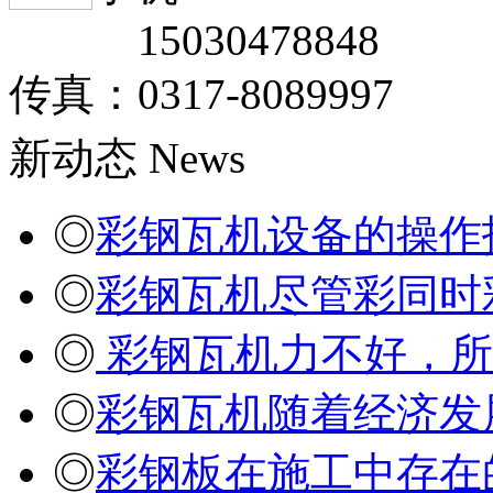
15030478848
传真：0317-8089997
新动态
News
◎
彩钢瓦机设备的操作
◎
彩钢瓦机尽管彩同时
◎
彩钢瓦机力不好，所
◎
彩钢瓦机随着经济发
◎
彩钢板在施工中存在