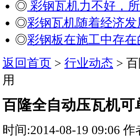
◎
彩钢瓦机力不好，所
◎
彩钢瓦机随着经济发
◎
彩钢板在施工中存在
返回首页
>
行业动态
> 
用
百隆全自动压瓦机可
时间:2014-08-19 09: