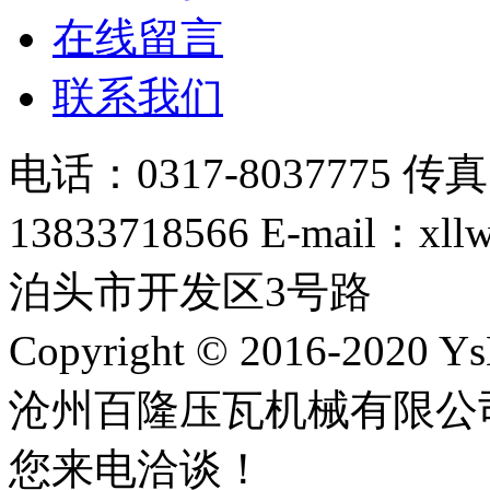
在线留言
联系我们
电话：0317-8037775 传真
13833718566 E-mail：
泊头市开发区3号路
Copyright © 2016-20
沧州百隆压瓦机械有限公
您来电洽谈！