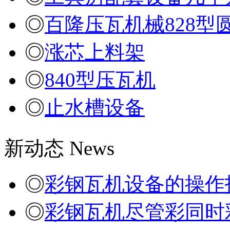
◎
百隆压瓦机械828型
◎
涨芯上料架
◎
840型压瓦机
◎
止水槽设备
新动态
News
◎
彩钢瓦机设备的操作
◎
彩钢瓦机尽管彩同时