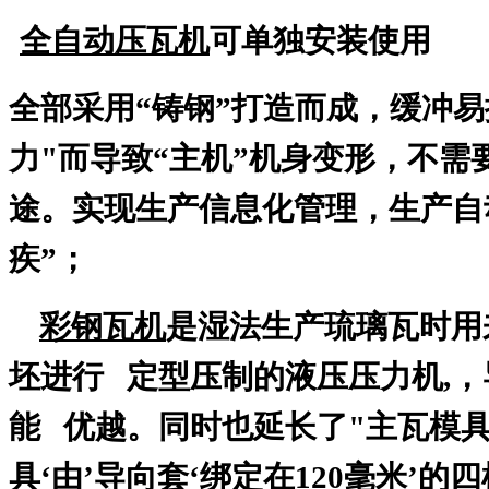
全自动压瓦机
可单独安装使用
全部采用“铸钢”打造而成，缓冲易
力"而导致“主机”机身变形，不
途。实现生产信息化管理，生产自
疾”；
彩钢瓦机
是湿法生产琉璃瓦时用
坯进行 定型压制的液压压力机,
能 优越。同时也延长了"主瓦模
具‘由’导向套‘绑定在120毫米’