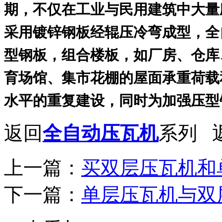
期，不仅在工业与民用建筑中大量
采用镀锌钢板经辊压冷弯成型，全
型钢板，组合楼板，如厂房、仓库
育场馆、集市花棚的屋面承重荷载
水平的重复建设，同时为加强压型
返回
全自动压瓦机
系列 
上一篇：
买双层压瓦机和
下一篇：
单层压瓦机与双