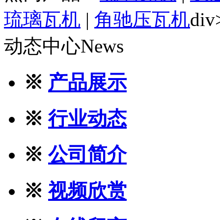
琉璃瓦机
|
角驰压瓦机
div
动态中心
News
※
产品展示
※
行业动态
※
公司简介
※
视频欣赏