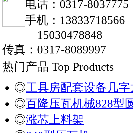
电话：0317-8037775
手机：13833718566
15030478848
传真：0317-8089997
热门产品
Top Products
◎
工具房配套设备几字
◎
百隆压瓦机械828型
◎
涨芯上料架