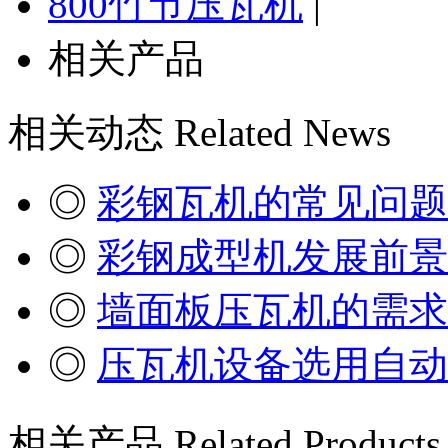
800竹节压瓦机
|
相关产品
相关动态
Related News
◎
彩钢瓦机的常见问题
◎
彩钢成型机发展前景
◎
墙面板压瓦机的需求
◎
压瓦机设备选用自动
相关产品
Related Products