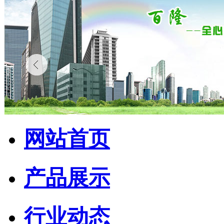
网站首页
产品展示
行业动态