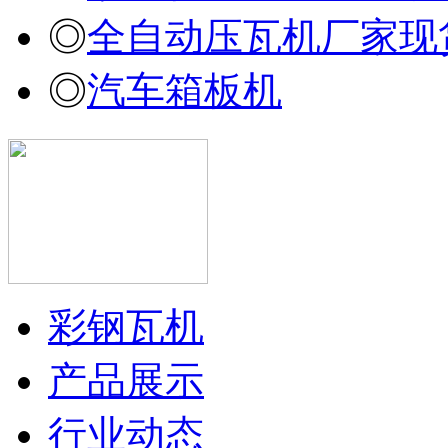
◎
全自动压瓦机厂家现货
◎
汽车箱板机
彩钢瓦机
产品展示
行业动态