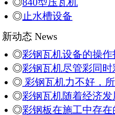
◎
840型压瓦机
◎
止水槽设备
新动态
News
◎
彩钢瓦机设备的操作
◎
彩钢瓦机尽管彩同时
◎
彩钢瓦机力不好，所
◎
彩钢瓦机随着经济发
◎
彩钢板在施工中存在