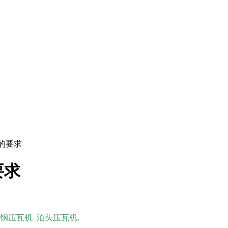
的要求
要求
钢压瓦机
泊头压瓦机
,