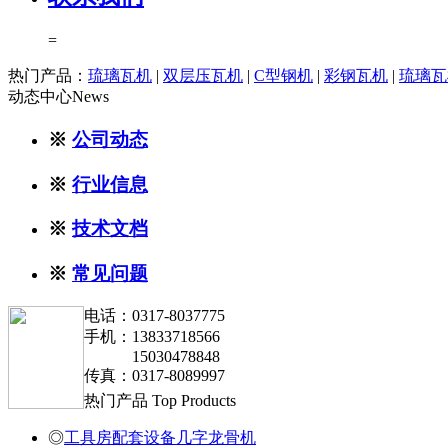
=
热门产品：
琉璃瓦机
|
双层压瓦机
|
C型钢机
|
彩钢瓦机
|
琉璃瓦
动态中心
News
※
公司动态
※
行业信息
※
技术文档
※
常见问题
电话：0317-8037775
手机：13833718566
15030478848
传真：0317-8089997
热门产品
Top Products
◎
工具房配套设备几字龙骨机