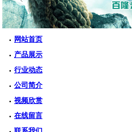
网站首页
产品展示
行业动态
公司简介
视频欣赏
在线留言
联系我们