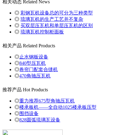
相关动态
Related News
◎
彩钢瓦机设备总的可分为三种类型
◎
琉璃瓦机的生产工艺并不复杂
◎
买双层压瓦机和单层压瓦机的区别
◎
琉璃瓦机控制柜面板
相关产品
Related Products
◎
止水钢板设备
◎
840型压瓦机
◎
卷帘门配套合缝机
◎
470角驰压瓦机
推荐产品
Hot Products
◎
重力推荐675型角驰压瓦机
◎
楼承板机——全自动1025楼承板压型
◎
围挡设备
◎
828圆弧琉璃瓦设备