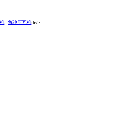
机
|
角驰压瓦机
div>