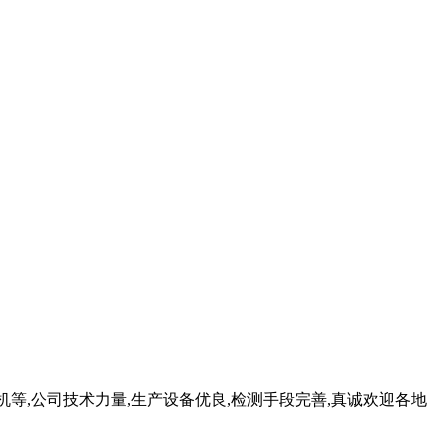
机等,公司技术力量,生产设备优良,检测手段完善,真诚欢迎各地