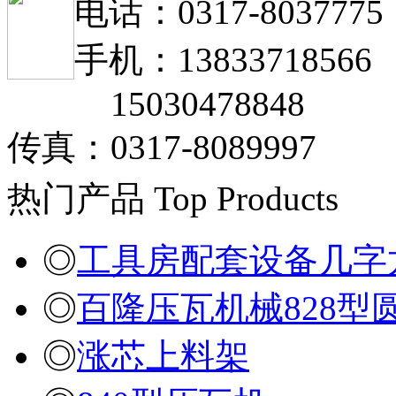
电话：0317-8037775
手机：13833718566
15030478848
传真：0317-8089997
热门产品
Top Products
◎
工具房配套设备几字
◎
百隆压瓦机械828型
◎
涨芯上料架