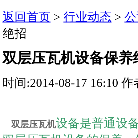
返回首页
>
行业动态
>
公
绝招
双层压瓦机设备保养
时间:2014-08-17 16:
设备是普通设
双层压瓦机