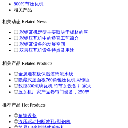
800竹节压瓦机
|
相关产品
相关动态
Related News
◎
彩钢瓦机定型主要取决于板材的厚
◎
彩钢压瓦机中的矫直工艺简介
◎
彩钢瓦设备的发展空间
◎
双层压瓦机设备特点及用途
相关产品
Related Products
◎
金属雕花板保温装饰流水线
◎
隐藏式屋面板760角驰压瓦机 彩钢瓦
◎
数控800琉璃瓦机 竹节瓦设备 厂家大
◎
压瓦机厂家产品卷帘门设备，250型
推荐产品
Hot Products
◎
角铁设备
◎
液压驱动扭断冲孔c型钢机
◎
简易1.3米脚踏式剪板机