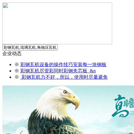
企业动态
※
彩钢瓦机设备的操作技巧安装每一块钢板
※
彩钢瓦机尽管彩同时彩钢夹芯板 &n
※
彩钢瓦机力不好，所以，使用时尽量避免