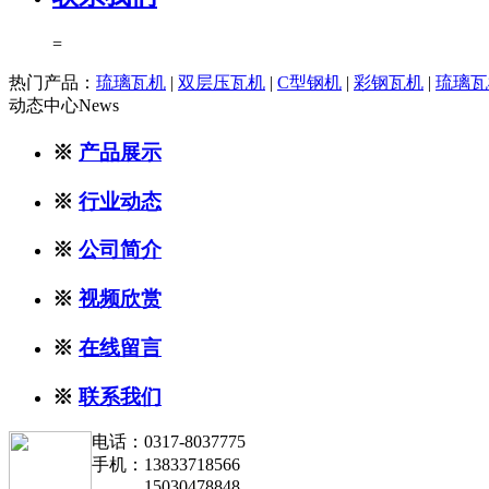
=
热门产品：
琉璃瓦机
|
双层压瓦机
|
C型钢机
|
彩钢瓦机
|
琉璃瓦
动态中心
News
※
产品展示
※
行业动态
※
公司简介
※
视频欣赏
※
在线留言
※
联系我们
电话：0317-8037775
手机：13833718566
15030478848