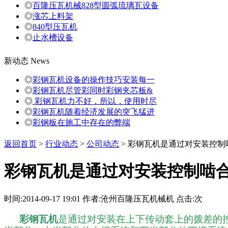
◎
百隆压瓦机械828型圆弧琉璃瓦设备
◎
涨芯上料架
◎
840型压瓦机
◎
止水槽设备
新动态
News
◎
彩钢瓦机设备的操作技巧安装每一
◎
彩钢瓦机尽管彩同时彩钢夹芯板&
◎
彩钢瓦机力不好，所以，使用时尽
◎
彩钢瓦机随着经济发展的突飞猛进
◎
彩钢板在施工中存在的弊端
返回首页
>
行业动态
>
公司动态
> 彩钢瓦机是通过对安装控制
彩钢瓦机是通过对安装控制啮
时间:2014-09-17 19:01 作者:沧州百隆压瓦机械机 点击:
次
彩钢瓦机
是
通过对安装在上下传动套上的拨差的