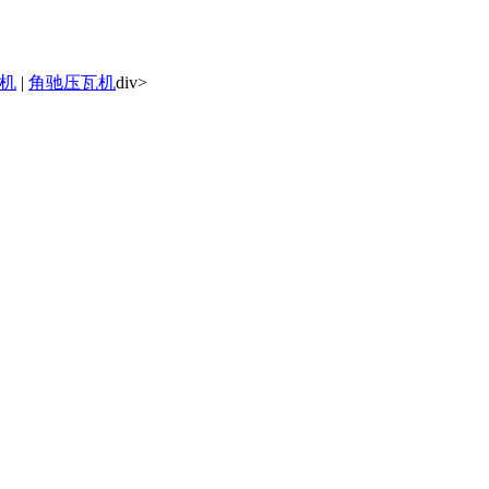
机
|
角驰压瓦机
div>