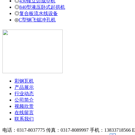
◎
430矮立边成型机
◎
840型液压卧式起拱机
◎
复合板流水线设备
◎
C型钢飞锯冲孔机
彩钢瓦机
产品展示
行业动态
公司简介
视频欣赏
在线留言
联系我们
电话：0317-8037775 传真：0317-8089997 手机：138337185