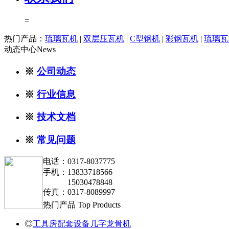
=
热门产品：
琉璃瓦机
|
双层压瓦机
|
C型钢机
|
彩钢瓦机
|
琉璃瓦
动态中心
News
※
公司动态
※
行业信息
※
技术文档
※
常见问题
电话：0317-8037775
手机：13833718566
15030478848
传真：0317-8089997
热门产品
Top Products
◎
工具房配套设备几字龙骨机