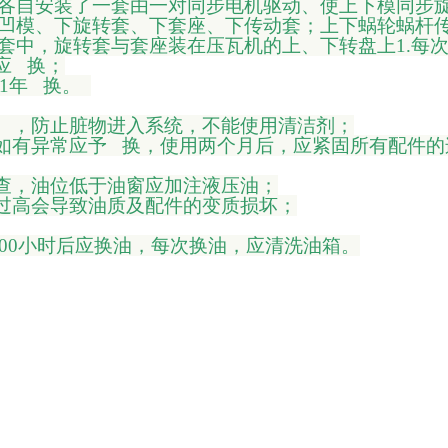
各自安装了一套由一对同步电机驱动、使上下模同步
凹模、下旋转套、下套座、下传动套；上下蜗轮蜗杆
套中，旋转套与套座装在压瓦机的上、下转盘上
1.
应 换；
好1年 换。
等），防止脏物进入系统，不能使用清洁剂；
，如有异常应予 换，使用两个月后，应紧固所有配件
检查，油位低于油窗应加注液压油；
，如过高会导致油质及配件的变质损坏；
～6000小时后应换油，每次换油，应清洗油箱。