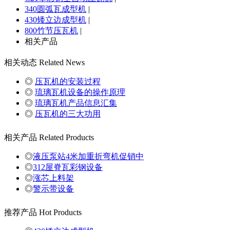
340圆弧瓦成型机
|
430矮立边成型机
|
800竹节压瓦机
|
相关产品
相关动态
Related News
◎
压瓦机的安装过程
◎
琉璃瓦机设备的操作原理
◎
琉璃瓦机产品信息汇集
◎
压瓦机的三大功用
相关产品
Related Products
◎
液压泵站4米加重折弯机促销中
◎
312屋脊瓦彩钢设备
◎
涨芯上料架
◎
警示带设备
推荐产品
Hot Products