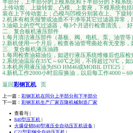
半部分，上半部分的上模系统和下半部分的下模系统
上传动套、上旋转套、凸模、上套座，下模系统包括
装在上下传动套上；凸模与凹模分别装在上、下旋转
2.机床有相关报警或油质不干净等其它过滤器异常，
3.油箱上的空气过滤器，每3个月进行检查清洗， 
二、复合板机液压部件
1.每月清洁液压部件（基板、阀、电机、泵、油管
2.新机使用一个月后，检查各油管弯曲处有无变形
三、复合板机液压油路
1.每周检查油箱油位，如进行液压系统维修后也应
2.系统油温应在35℃～60℃之间，不得超过70℃
3.本机所用液压油为ISO HM46或MOBIL DTE25；
4.新机工作2000小时后应换油，以后每工作4000
返回
彩钢瓦机
页
上一篇：
彩钢瓦机在同分上半部分和下半部分
下一篇：
彩钢瓦机生产厂家百隆机械制造厂家
查看与 |
840型压瓦机
|
火爆促销840型液压全自动压瓦机设备
|
C21型彩钢全自动压瓦机
|