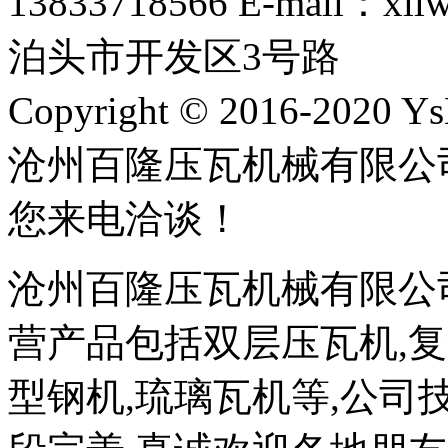
13833718566 E-mail：
泊头市开发区3号路
Copyright © 2016-20
沧州百隆压瓦机械有限公
您来电洽谈！
沧州百隆压瓦机械有限公
营产品包括双层压瓦机,复
型钢机,琉璃瓦机等,公司