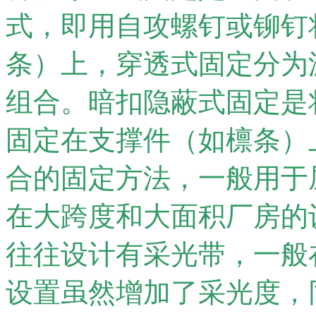
式，即用自攻螺钉或铆钉
条）上，穿透式固定分为
组合。暗扣隐蔽式固定是
固定在支撑件（如檩条）
合的固定方法，一般用于
在大跨度和大面积厂房的
往往设计有采光带，一般
设置虽然增加了采光度，