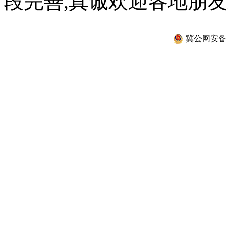
段完善,真诚欢迎各地朋友
冀公网安备 13