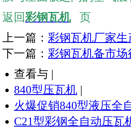
返回
彩钢瓦机
页
上一篇：
彩钢瓦机厂家生
下一篇：
彩钢瓦机备市场
查看与 |
840型压瓦机
|
火爆促销840型液压全
C21型彩钢全自动压瓦