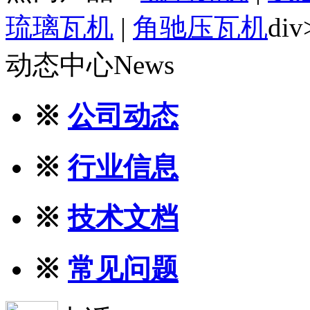
琉璃瓦机
|
角驰压瓦机
div
动态中心
News
※
公司动态
※
行业信息
※
技术文档
※
常见问题