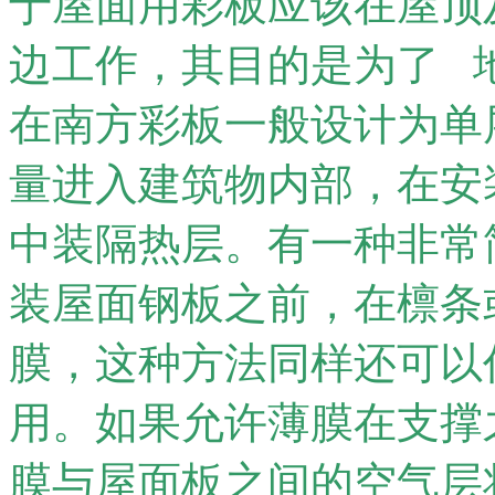
于屋面用彩板应该在屋顶
边工作，其目的是为了 
在南方彩板一般设计为单
量进入建筑物内部，在安
中装隔热层。有一种非常
装屋面钢板之前，在檩条
膜，这种方法同样还可以
用。如果允许薄膜在支撑之
膜与屋面板之间的空气层