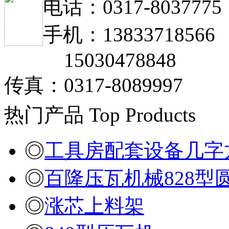
电话：0317-8037775
手机：13833718566
15030478848
传真：0317-8089997
热门产品
Top Products
◎
工具房配套设备几字
◎
百隆压瓦机械828型
◎
涨芯上料架