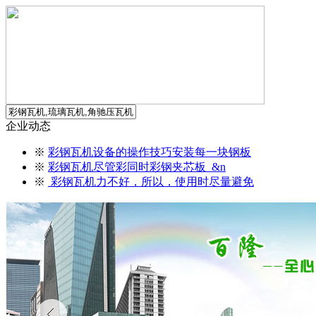
企业动态
※
彩钢瓦机设备的操作技巧安装每一块钢板
※
彩钢瓦机尽管彩同时彩钢夹芯板 &n
※
彩钢瓦机力不好，所以，使用时尽量避免