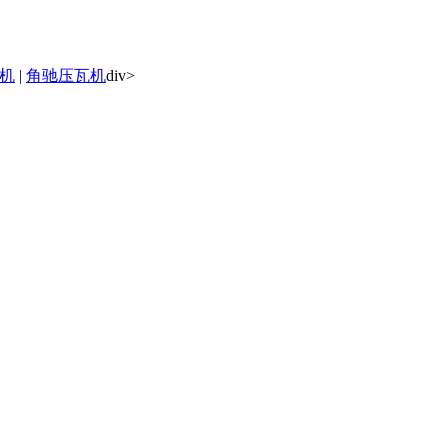
机
|
角驰压瓦机
div>