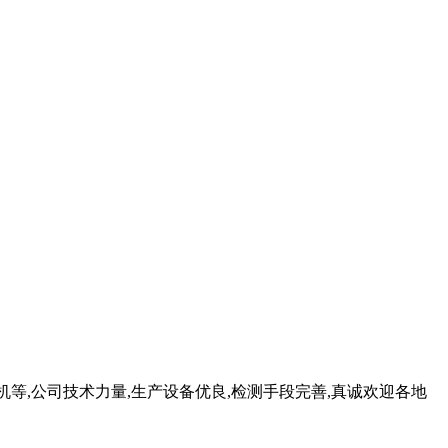
机等,公司技术力量,生产设备优良,检测手段完善,真诚欢迎各地