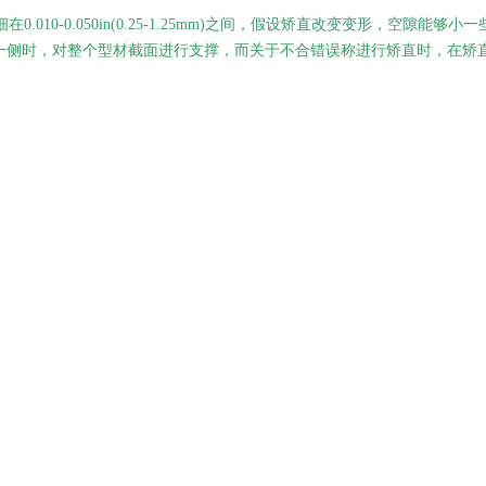
0-0.050in(0.25-1.25mm)之间，假设矫直改变变形，空隙
一侧时，对整个型材截面进行支撑，而关于不合错误称进行矫直时，在矫