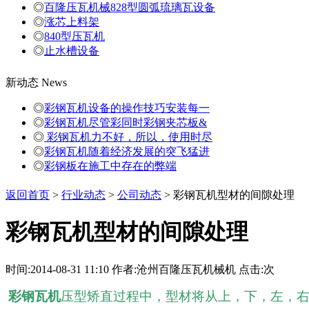
◎
百隆压瓦机械828型圆弧琉璃瓦设备
◎
涨芯上料架
◎
840型压瓦机
◎
止水槽设备
新动态
News
◎
彩钢瓦机设备的操作技巧安装每一
◎
彩钢瓦机尽管彩同时彩钢夹芯板&
◎
彩钢瓦机力不好，所以，使用时尽
◎
彩钢瓦机随着经济发展的突飞猛进
◎
彩钢板在施工中存在的弊端
返回首页
>
行业动态
>
公司动态
> 彩钢瓦机型材的间隙处理
彩钢瓦机型材的间隙处理
时间:2014-08-31 11:10 作者:沧州百隆压瓦机械机 点击:
次
彩钢瓦机
压型矫直过程中，型材将从上，下，左，