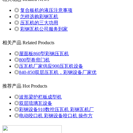
◎
复合板机的液压注意事项
◎
怎样选购彩钢瓦机
◎
压瓦机的三大功用
◎
彩钢瓦机公司服务到家
相关产品
Related Products
◎
屋面板860型彩钢压瓦机
◎
800型卷帘门机
◎
压瓦机厂家供应900压瓦机设备
◎
840-850双层压瓦机，彩钢设备厂家优
推荐产品
Hot Products
◎
波形梁护栏板成型机
◎
双层琉璃瓦设备
◎
彩钢设备910数控压瓦机 彩钢瓦机厂
◎
电动咬口机 彩钢设备咬口机 操作方