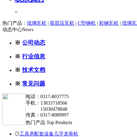
=
热门产品：
琉璃瓦机
|
双层压瓦机
|
C型钢机
|
彩钢瓦机
|
琉璃瓦
动态中心
News
※
公司动态
※
行业信息
※
技术文档
※
常见问题
电话：0317-8037775
手机：13833718566
15030478848
传真：0317-8089997
热门产品
Top Products
◎
工具房配套设备几字龙骨机