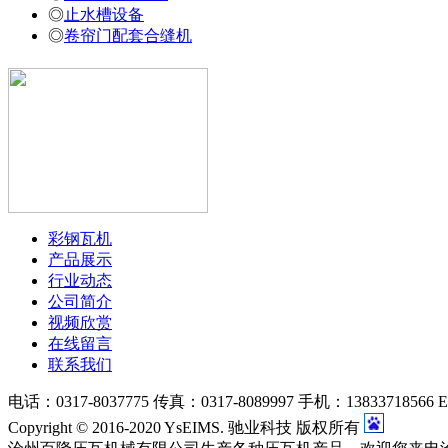
◎
止水槽设备
◎
卷帘门配套合缝机
彩钢瓦机
产品展示
行业动态
公司简介
视频欣赏
在线留言
联系我们
电话：0317-8037775 传真：0317-8089997 手机：138337185
Copyright © 2016-2020 YsEIMS. 驰业科技 版权所有