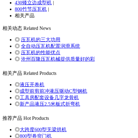
430矮立边成型机
|
800竹节压瓦机
|
相关产品
相关动态
Related News
◎
压瓦机的三大功用
◎
全自动压瓦机配置润滑系统
◎
压瓦机的性能优点
◎
沧州百隆压瓦机械提供质量好的彩
相关产品
Related Products
◎
液压开卷机
◎
成型前剪前冲液压驱动C型钢机
◎
工具房配套设备几字龙骨机
◎
新产品液压2.5米板式折弯机
推荐产品
Hot Products
◎
大跨度600型无梁拱机
◎
800型卷帘门机