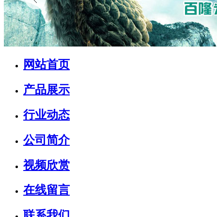
网站首页
产品展示
行业动态
公司简介
视频欣赏
在线留言
联系我们