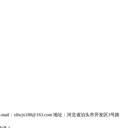
66 E-mail：xllwjx188@163.com 地址：河北省泊头市开发区3号路