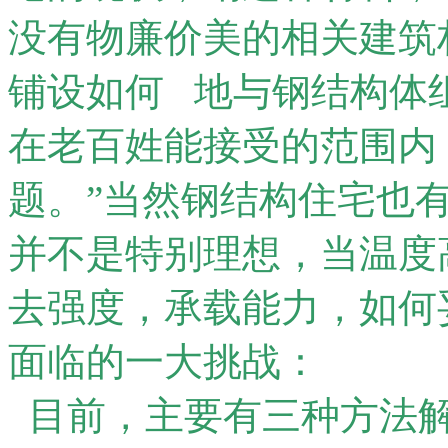
没有物廉价美的相关建筑
铺设如何 地与钢结构体
在老百姓能接受的范围内
题。”当然钢结构住宅也
并不是特别理想，当温度高
去强度，承载能力，如何
面临的一大挑战：
目前，主要有三种方法解