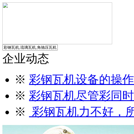
企业动态
※
彩钢瓦机设备的操作
※
彩钢瓦机尽管彩同时
※
彩钢瓦机力不好，