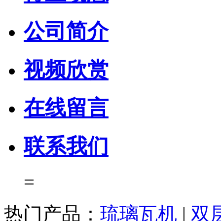
公司简介
视频欣赏
在线留言
联系我们
=
热门产品：
琉璃瓦机
|
双