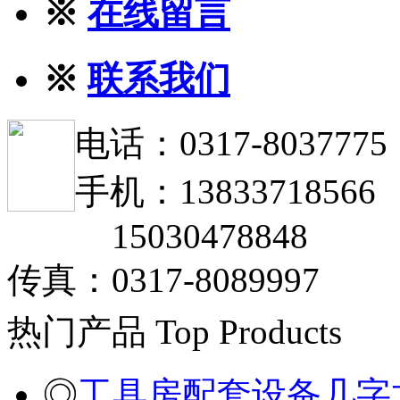
※
在线留言
※
联系我们
电话：0317-8037775
手机：13833718566
15030478848
传真：0317-8089997
热门产品
Top Products
◎
工具房配套设备几字