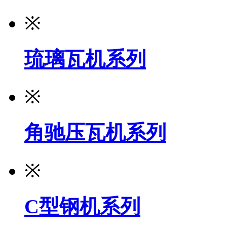
※
琉璃瓦机系列
※
角驰压瓦机系列
※
C型钢机系列