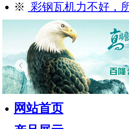
※
彩钢瓦机力不好，
网站首页