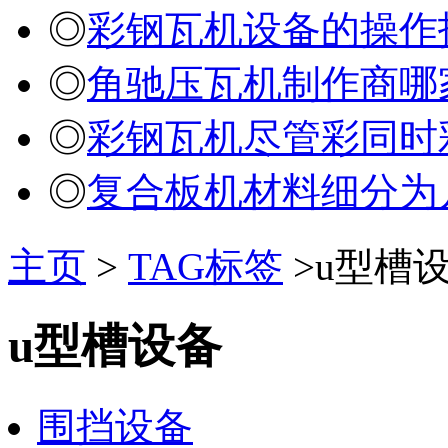
◎
彩钢瓦机设备的操作
◎
角驰压瓦机制作商哪
◎
彩钢瓦机尽管彩同时
◎
复合板机材料细分为
主页
>
TAG标签
>u型槽
u型槽设备
围挡设备