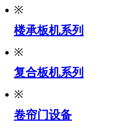
※
楼承板机系列
※
复合板机系列
※
卷帘门设备