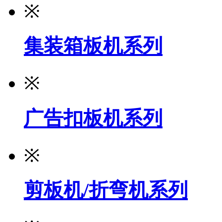
※
集装箱板机系列
※
广告扣板机系列
※
剪板机/折弯机系列