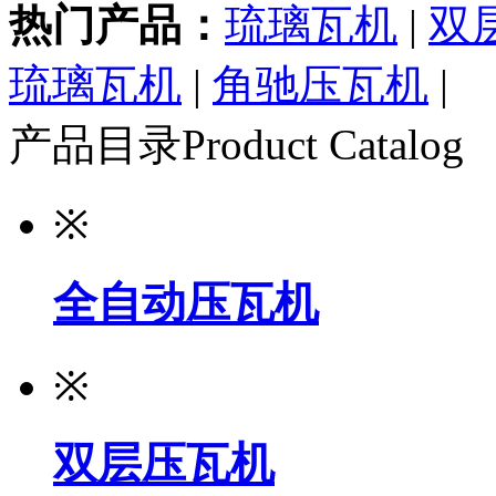
热门产品：
琉璃瓦机
|
双
琉璃瓦机
|
角驰压瓦机
|
产品目录
Product Catalog
※
全自动压瓦机
※
双层压瓦机