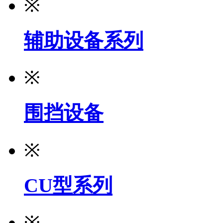
※
辅助设备系列
※
围挡设备
※
CU型系列
※